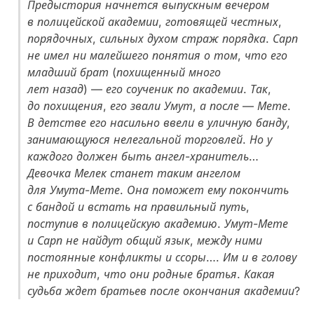
Предыстория начнется выпускным вечером
в полицейской академии, готовящей честных,
порядочных, сильных духом страж порядка. Сарп
не имел ни малейшего понятия о том, что его
младший брат (похищенный много
лет назад) — его соученик по академии. Так,
до похищения, его звали Умут, а после — Мете.
В детстве его насильно ввели в уличную банду,
занимающуюся нелегальной торговлей. Но у
каждого должен быть ангел-хранитель…
Девочка Мелек станет таким ангелом
для Умута-Мете. Она поможет ему покончить
с бандой и встать на правильный путь,
поступив в полицейскую академию. Умут-Мете
и Сарп не найдут общий язык, между ними
постоянные конфликты и ссоры…. Им и в голову
не приходит, что они родные братья. Какая
судьба ждет братьев после окончания академии?