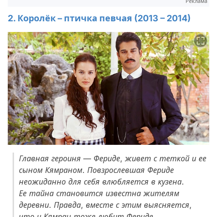
Реклама
2. Королёк – птичка певчая (2013 – 2014)
Главная героиня — Фериде, живет с теткой и ее
сыном Кямраном. Повзрослевшая Фериде
неожиданно для себя влюбляется в кузена.
Ее тайна становится известна жителям
деревни. Правда, вместе с этим выясняется,
что и Кямран тоже любит Фериде.