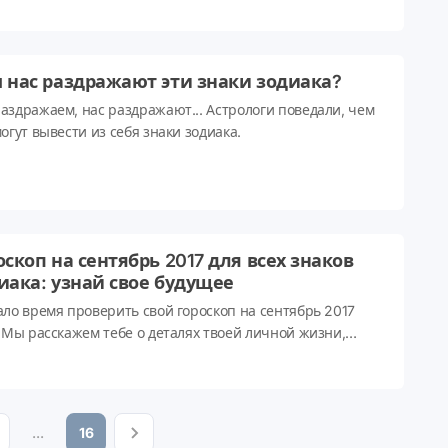
 нас раздражают эти знаки зодиака?
аздражаем, нас раздражают... Астрологи поведали, чем
огут вывести из себя знаки зодиака.
оскоп на сентябрь 2017 для всех знаков
иака: узнай свое будущее
ало время проверить свой гороскоп на сентябрь 2017
! Мы расскажем тебе о деталях твоей личной жизни,
м совет в вопросах карьеры и поможем улучшить
овье в этом месяце с помощью астрологии. Независимо
оего знака зодиака, в этом месяце стоит сфокусироваться
родуктивности и гармонии. Меркурий заканчивает фазу
...
16
ания, а потому в такой момент люди обычно бросают все