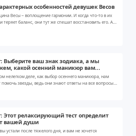
вила тебе судьба!
характерных особенностей девушек Весов
ина Весы – воплощение гармонии. И когда что-то в их
и теряет баланс, они тут же спешат восстановить его. А
благодаря своему природному обаянию они – настоящая
 компании. Невозможно найти партнера (как в делах, так
любви) лучше, чем Весы.
т: Выберите ваш знак зодиака, а мы
жем, какой осенний маникюр вам
ойдет
ком нелегком деле, как выбор осеннего маникюра, нам
т помочь звезды, ведь они знают ответы на все вопросы.
ее проходите наш тест, чтобы узнать, какой осенний
йн ногтей подойдет именно вам! 🍁💅
т: Этот релаксирующий тест определит
т вашей души
вы устали после тяжелого дня, и вам не хочется