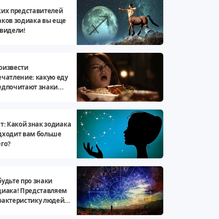
ких представителей
аков зодиака вы еще
 видели!
оизвести
ечатление: какую еду
едпочитают знаки
диака
ст: Какой знак зодиака
дходит вам больше
его?
будьте про знаки
диака! Представляем
рактеристику людей
 датам рождения