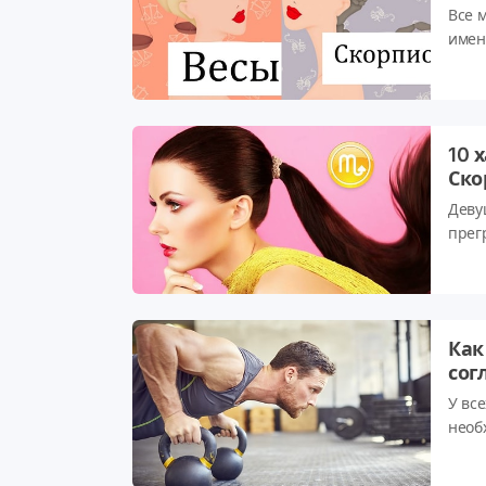
Все 
имен
Щелк
10 
Ско
Деву
прег
пере
быст
Как
сог
У вс
необ
жела
пицц