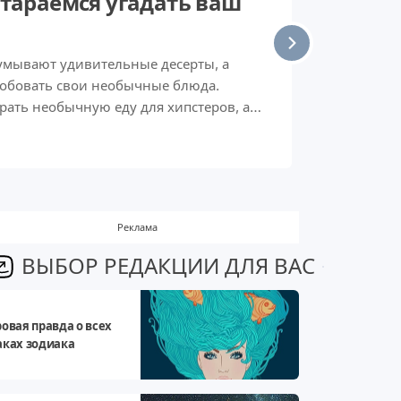
стараемся угадать ваш
умывают удивительные десерты, а
робовать свои необычные блюда.
рать необычную еду для хипстеров, а
 угадать ваш знак зодиака.
Реклама
ВЫБОР РЕДАКЦИИ ДЛЯ ВАС
ровая правда о всех
аках зодиака