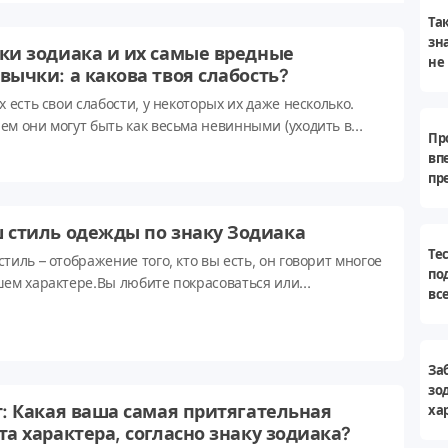
Та
зн
ки зодиака и их самые вредные
не
вычки: а какова твоя слабость?
х есть свои слабости, у некоторых их даже несколько.
ем они могут быть как весьма невинными (уходить в
Пр
у с головой), так и опасными (периодически напиваться
вп
тери пульса). А что насчет этого говорят нам звезды?
пр
йте наш пост и узнавайте, каким страстям подвержены
зо
ые знаки зодиака.
 стиль одежды по знаку Зодиака
Те
тиль – отображение того, кто вы есть, он говорит многое
по
шем характере.Вы любите покрасоваться или
вс
почитаете быть незаметной? Вы предпочитаете
оский и практичный черный или кричащий и
твенный розовый? Что бы вы ни выбрали, это расскажет
 многое. Но если мы действительно то, что мы носим, что
За
зо
определяет наш выбор? Давайте спросим у звезд. Уж
т: Какая ваша самая притягательная
ха
рняка, знак зодиака играет здесь немалую роль.Источник:
по
та характера, согласно знаку зодиака?
daily.com