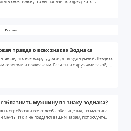
гать свою голову, то вы попали по адресу - это
лабляющий тест. Просто сядьте поудобнее, выберите
нок, который нравится вам больше других, а мы
делим, какой цвет соответствует вашей душе.
Реклама
овая правда о всех знаках Зодиака
итаешь, что все вокруг дураки, а ты один умный. Везде со
и советами и подколками. Если ты и с друзьями такой, то
тся только пожалеть твоих врагов...
 соблазнить мужчину по знаку зодиака?
 вы испробовали все способы обольщения, но мужчина
й мечты так и не поддался вашим чарам, попробуйте
иться к гороскопу.