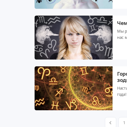
Чем
Мы р
нас м
Гор
зод
Наст
года
дади
здор
от тв
на п
1
убыв