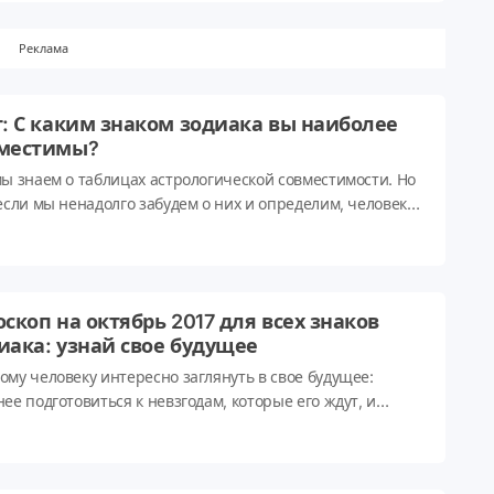
ия в зале? На этот вопрос ответят звезды.
Реклама
т: С каким знаком зодиака вы наиболее
местимы?
мы знаем о таблицах астрологической совместимости. Но
 если мы ненадолго забудем о них и определим, человек
го знака зодиака больше подошел бы вам по характеру?
тьте на несколько вопросов и узнайте!
оскоп на октябрь 2017 для всех знаков
иака: узнай свое будущее
ому человеку интересно заглянуть в свое будущее:
ее подготовиться к невзгодам, которые его ждут, и
гченно вздохнуть по поводу удачи, которая подстерегает
за углом. И наш ежемесячный гороскоп дает тебе такой
 Просто кликни на свой знак зодиака и узнай, что