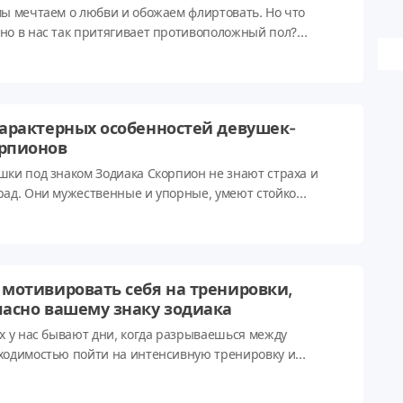
мы мечтаем о любви и обожаем флиртовать. Но что
но в нас так притягивает противоположный пол?
ните на свой знак зодиака и узнайте!
характерных особенностей девушек-
рпионов
шки под знаком Зодиака Скорпион не знают страха и
рад. Они мужественные и упорные, умеют стойко
носить невзгоды, чрезвычайно выносливы и способны
ро подниматься после ударов судьбы.
 мотивировать себя на тренировки,
ласно вашему знаку зодиака
ех у нас бывают дни, когда разрываешься между
ходимостью пойти на интенсивную тренировку и
нием закуклиться в плед и смотреть сериальчик, поедая
у. Как в таких случаях мотивировать себя не пропускать