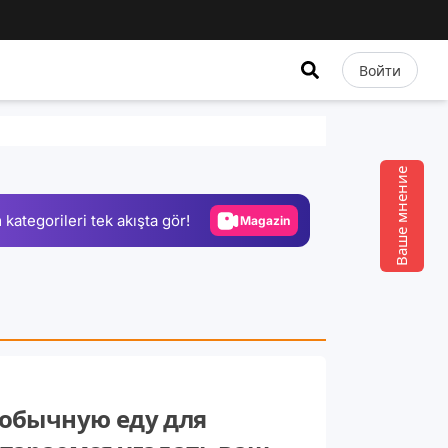
Войти
Video
Test
Ваше мнение
Gündem
 kategorileri tek akışta gör!
Magazin
Video
Test
еобычную еду для