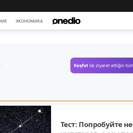
НИЕ
ЭКОНОМИКА
Keşfet
ile ziyaret ettiğin
tüm
я
Тест: Попробуйте н