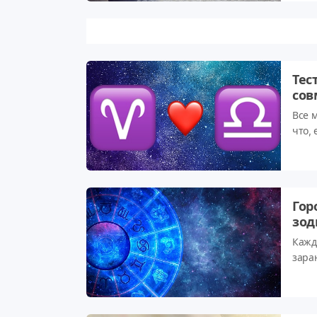
занят
Тес
сов
Все 
что,
како
Отве
Гор
зод
Кажд
заран
обле
его 
шанс.