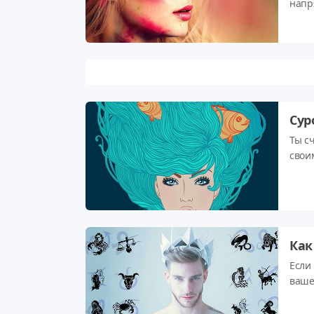
напря
расс
отте
опре
Сур
Ты сч
своим
остае
Как
Если
ваше
обрат