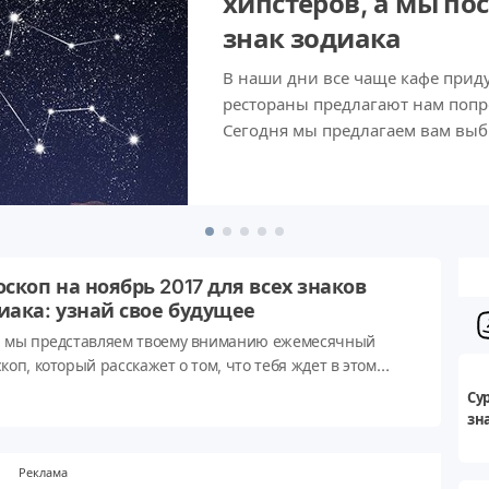
хипстеров, а мы по
знак зодиака
В наши дни все чаще кафе прид
рестораны предлагают нам поп
Сегодня мы предлагаем вам выб
мы, в свою очередь, постараемся
оскоп на ноябрь 2017 для всех знаков
иака: узнай свое будущее
, мы представляем твоему вниманию ежемесячный
коп, который расскажет о том, что тебя ждет в этом
е: стоит ли тебе позаботиться о здоровье, уделить
Су
ание финансам, карьере любви или своей семье. Просто
зн
и на свой знак зодиака и узнай свою судьбу!
Реклама