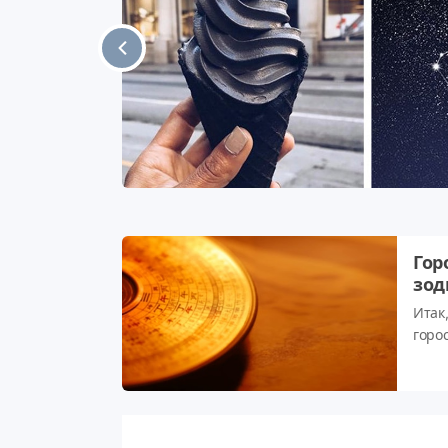
остью
ли иному
склонность
ики склонны
Гор
зод
Итак
горос
месяц
вним
нажм