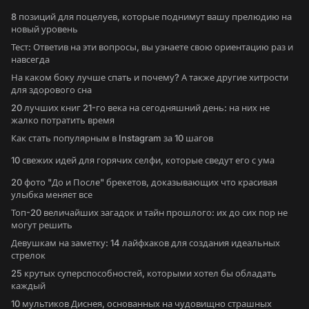
8 позиций для поцелуев, которые поднимут вашу прелюдию на
новый уровень
Тест: Ответив на эти вопросы, вы узнаете свою ориентацию раз и
навсегда
На каком боку лучше спать и почему? А также другие хитрости
для здорового сна
20 лучших книг 21-го века на сегодняшний день: на них не
жалко потратить время
Как стать популярным в Instagram за 10 шагов
10 свежих идей для горячих селфи, которые сведут его с ума
20 фото "До и После" брекетов, доказывающих что красивая
улыбка меняет все
Топ-20 величайших загадок и тайн прошлого: их до сих пор не
могут решить
Девушкам на заметку: 14 лайфхаков для создания идеальных
стрелок
25 крутых суперспособностей, которыми хотел бы обладать
каждый
10 мультиков Диснея, основанных на чудовищно страшных