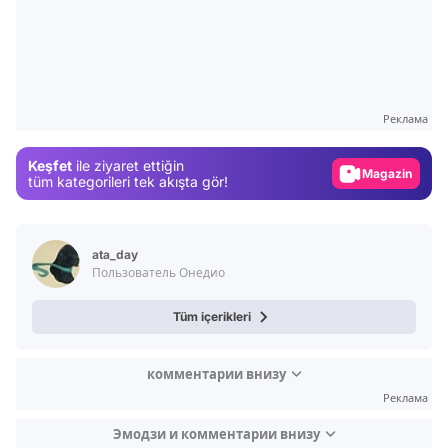
Video
Test
Gündem
Реклама
Magazin
Keşfet
ile ziyaret ettiğin
Video
tüm kategorileri tek akışta gör!
Test
ata_day
Пользователь Онедио
Tüm içerikleri
комментарии внизу
Реклама
Эмодзи и комментарии внизу