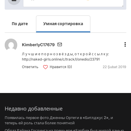
По дате
Умная сортировка
KimberlyC17679
Л у ч ш и е п о р н о з в ё з д ы, о т к р о й с с ы л к у:
http://naked-girls.online/c/track/l/onedio/23791
Ответить
Нравится (0)
22 Şubat 2019
Недавно добавленные
Появилась первое фото Дженны Ортеги в «Битлджус 2», и
теперь ей роль стала более понятной
Образ Райана Гослинга на премьере «Барби» был милой данью