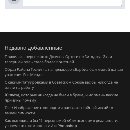
Недавно добавленные
Появилась первое фото Дженны Ортеги в «Битлджус 2», и
теперь ей роль стала более понятной
Образ Райана Гослинга на премьере «Барби» был милой данью
уважения Еве Мендес
С какими татуировками в Советском Союзе вас бы никогда не
взяли на работу
10 звезд, которые никогда не были в браке, и их очень веские
причины почему
Тест: Изображение с лошадьми расскажет тайный инсайт о
вашей личности
Как выглядели бы 15 персонажей «Симпсонов» в реальности:
узнаем это с помощью ИИ и Photoshop