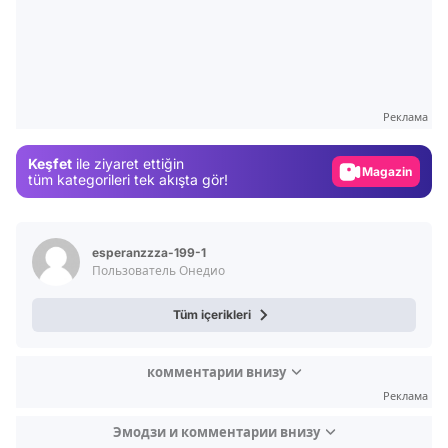
Video
Test
Реклама
Gündem
Keşfet
ile ziyaret ettiğin
Magazin
tüm kategorileri tek akışta gör!
Video
Test
esperanzzza-199-1
Пользователь Онедио
Tüm içerikleri
комментарии внизу
Реклама
Эмодзи и комментарии внизу