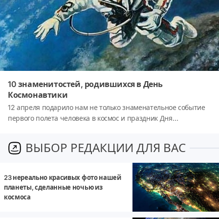
10 знаменитостей, родившихся в День
Космонавтики
12 апреля подарило нам не только знаменательное событие
первого полета человека в космос и праздник Дня
Космонавтики. В этот день также родилось множество
замечательных талантливых людей, подаривших миру
ВЫБОР РЕДАКЦИИ ДЛЯ ВАС
невероятные открытия, произведения искусства и просто
послуживших на благо нашей цивилизации. Итак, перед
вами список из 10 известных людей, родившихся в День
23 нереально красивых фото нашей
Космонавтики. Быть может, и кто-то из ваших родных попал
планеты, сделанные ночью из
в этот список? 😉
космоса