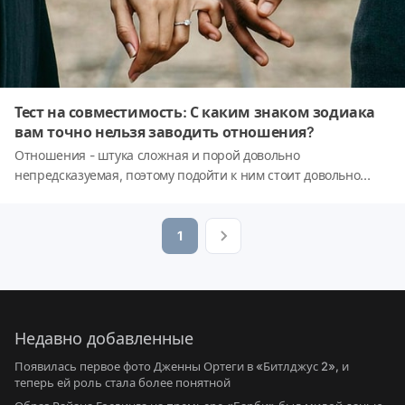
Тест на совместимость: С каким знаком зодиака
вам точно нельзя заводить отношения?
Отношения - штука сложная и порой довольно
непредсказуемая, поэтому подойти к ним стоит довольно
серьезно, учтя все аспекты, в том числе и
астрологические. Сегодня наш простой тест расскажет, с
суженным какого знака зодиака вам точно не стоит заводить
1
серьёзные отношения, ведь это до добра не доведёт...
Недавно добавленные
Появилась первое фото Дженны Ортеги в «Битлджус 2», и
теперь ей роль стала более понятной