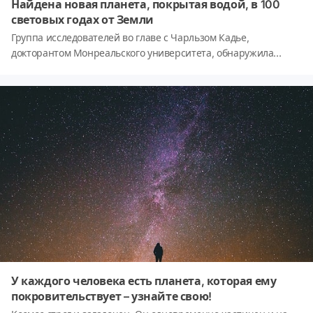
Найдена новая планета, покрытая водой, в 100
световых годах от Земли
Группа исследователей во главе с Чарльзом Кадье,
докторантом Монреальского университета, обнаружила
планету большего размера, чем Земля, и расположенную
достаточно далеко от ее звезды, чтобы обеспечить условия
жизни.Согласно данным исследователей из космического
телескопа ТЕСС Национального управления по аэронавтике и
исследованию космического пространства США (НАСА),
планета покрыта толстым слоем воды, как и спутники
Юпитера и Сатурна, и расположена на расстоянии 100
световых лет от Земли.Планета, получившая название 'TOI-
1452 b', вращается вокруг одной из двух маленьких звезд в
двоичной системе, расположенной в созвездии
Драко.Планета, обнаруженная благодаря тому, что сигнал от
ТЕСС незначительно снижает ее яркость каждые 11 дней,
примерно на 70 процентов больше, чем Земля.
У каждого человека есть планета, которая ему
покровительствует – узнайте свою!