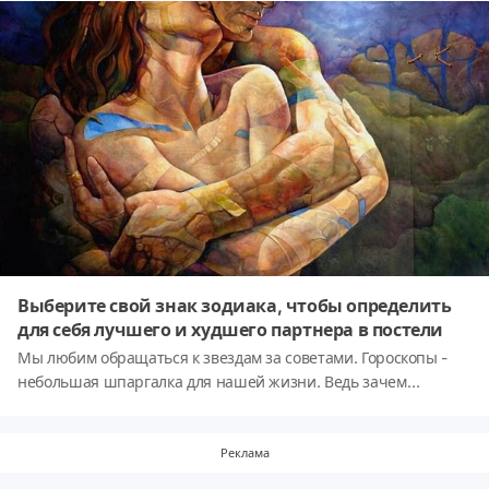
Выберите свой знак зодиака, чтобы определить
для себя лучшего и худшего партнера в постели
Мы любим обращаться к звездам за советами. Гороскопы -
небольшая шпаргалка для нашей жизни. Ведь зачем
начинать отношения с человеком, если вы совсем друг другу
не подходите, допустим, в интимном плане. Именно поэтому
мы собрали для вас информацию по одному из самых важных
Реклама
аспектов нашей жизни. Скорее проходите тест и узнайте, с