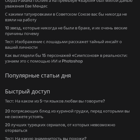
Образ Райана Гослинга на премьере «Барби» был милой данью
уважения Еве Мендес
С какими татуировками в Советском Союзе вас бы никогда не
взяли на работу
10 звезд, которые никогда не были в браке, и их очень веские
причины почему
Тест: Изображение с лошадьми расскажет тайный инсайт о
вашей личности
Как выглядели бы 15 персонажей «Симпсонов» в реальности:
узнаем это с помощью ИИ и Photoshop
Популярные статьи дня
Быстрый доступ
Тест: На каком из 5-ти языков любви вы говорите?
20 потрясающих блюд из куриной грудки, перед которыми вы
не сможете устоять
20 лучших турецких сериалов, от которых невозможно
оторваться
Тест: На какую знаменитость вы похожи?