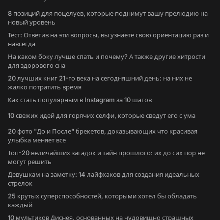
8 позиций для поцелуев, которые поднимут вашу прелюдию на
новый уровень
Тест: Ответив на эти вопросы, вы узнаете свою ориентацию раз и
навсегда
На каком боку лучше спать и почему? А также другие хитрости
для здорового сна
20 лучших книг 21-го века на сегодняшний день: на них не
жалко потратить время
Как стать популярным в Instagram за 10 шагов
10 свежих идей для горячих селфи, которые сведут его с ума
20 фото "До и После" брекетов, доказывающих что красивая
улыбка меняет все
Топ-20 величайших загадок и тайн прошлого: их до сих пор не
могут решить
Девушкам на заметку: 14 лайфхаков для создания идеальных
стрелок
25 крутых суперспособностей, которыми хотел бы обладать
каждый
10 мультиков Диснея, основанных на чудовищно страшных