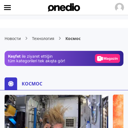
Video
Test
Новости
Технология
Космос
Gündem
Magazin
Keşfet
ile ziyaret ettiğin
Video
tüm kategorileri tek akışta gör!
Test
КОСМОС