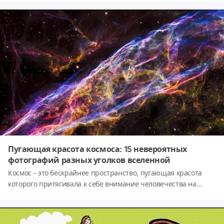
не подходите, допустим, в интимном плане. Именно поэтому
мы собрали для вас информацию по одному из самых важных
аспектов нашей жизни. Скорее проходите тест и узнайте, с
кем у вас будет идиллия в постели, а от кого лучше держаться
подальше.
Пугающая красота космоса: 15 невероятных
фотографий разных уголков вселенной
Космос - это бескрайнее пространство, пугающая красота
которого притягивала к себе внимание человечества на
протяжении всей своей истории. Но в этом жутко холодном
безвоздушном пространстве, благодаря современным
технологиям мы можем найти невероятную красоту