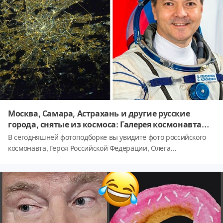
этому событию.
Москва, Самара, Астрахань и другие русские
города, снятые из космоса: Галерея космонавта
Олега Кононенко
В сегодняшней фотоподборке вы увидите фото российского
космонавта, Героя Российской Федерации, Олега
Кононенко. Москва, Астрахань, Владивосток и многие другие
города, снятые в тёмное время суток прямо из космоса!