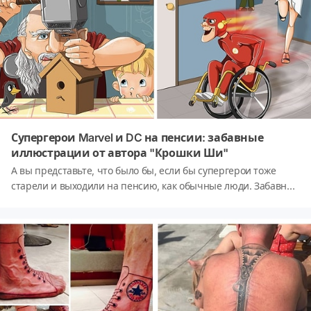
Супергерои Marvel и DC на пенсии: забавные
иллюстрации от автора "Крошки Ши"
А вы представьте, что было бы, если бы супергерои тоже
старели и выходили на пенсию, как обычные люди. Забавно,
правда? Иллюстратор из Перми Леся Гусева, которая до этого
уже подарила нам милого и позитивного персонажа —
белочку по имени Крошка Ши, - решила создать серию
рисунков «Пенсионеры». В ней супергерои Marvel и DC
изображены бабушками и дедушками, вышедшими на
пенсию. Посмотрим что получилось?