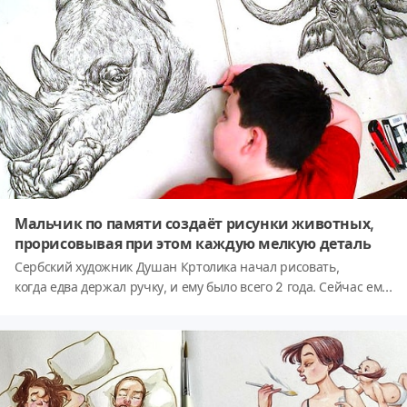
Юн спросили, что для неё является самым лёгким и самым
сложным в рисовании, художница ответила: 'Самым простым
является рисование линий и черт лица, а самым сложным —
это глаза и придание цвета рисунку. Больше всего я
сосредоточена на выражении глаз, полных любви'.
Мальчик по памяти создаёт рисунки животных,
прорисовывая при этом каждую мелкую деталь
Сербский художник Душан Кртолика начал рисовать,
когда едва держал ручку, и ему было всего 2 года. Сейчас ему
15 и у него уже состоялись 6 персональных выставок. Душан
очень любит природу, и это главная тема в его работах. Все
его рисунки поражают: как точно в них все передано с точки
зрения анатомии. Пару лет назад Душан даже
иллюстрировал энциклопедию!