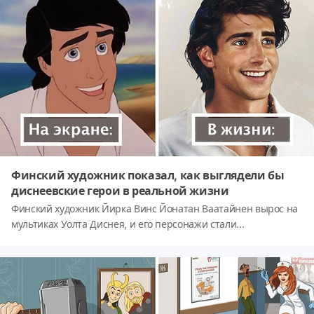
погрузиться с головой.'Всё, что можно вообразить —
реально'. Эти слова Пабло Пикассо являются главным
вдохновением в творчестве немецкого художника.
Финский художник показал, как выглядели бы
диснеевские герои в реальной жизни
Финский художник Йирка Винс Йонатан Ваатайнен вырос на
мультиках Уолта Диснея, и его персонажи стали
неисчерпаемым источником для вдохновения. В течение
последних двух лет Йирка создает портреты персонажей из
любимых мультфильмов, и его работы выглядят невероятно
реалистичными.