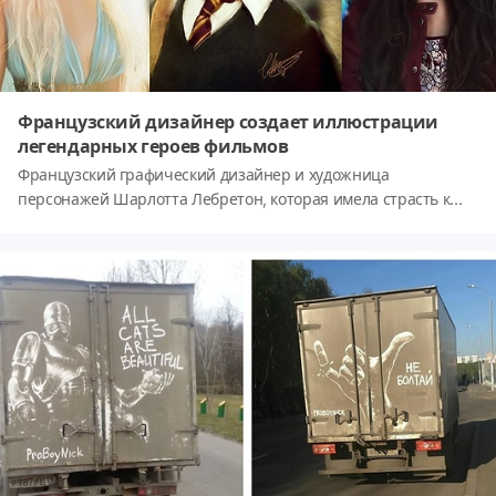
Французский дизайнер создает иллюстрации
легендарных героев фильмов
Французский графический дизайнер и художница
персонажей Шарлотта Лебретон, которая имела страсть к
рисованию с самого детства, уникальным образом
объединила свои художественные способности с кино,
создавая персонажей, которые стали популярными в
последнее время благодаря культовым картинам. Лучшие
работы Шарлотты Лебретон сегодня предстанут перед вами.