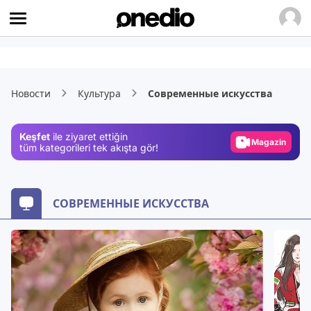
Video
Новости
Культура
Современные искусства
Test
Gündem
Keşfet
ile ziyaret ettiğin
Magazin
tüm kategorileri tek akışta gör!
Video
Test
СОВРЕМЕННЫЕ ИСКУССТВА