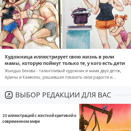
Художница иллюстрирует свою жизнь в роли
мамы, которую поймут только те, у кого есть дети
Жылдыз Бекова - талантливый художник и мама двух деток,
Арины и Камиллы, решившая показать свои радости и
баталии в качестве родителя в смешных и очаровательных
акварельных иллюстрациях. Художница из Бишкека
ВЫБОР РЕДАКЦИИ ДЛЯ ВАС
(Киргизия) рисует небольшие моменты из повседневной
жизни, такие как приготовление пищи, посещение ванной
или самый обычный сон. Безусловно, те, у кого есть дети,
20 иллюстраций с жесткой критикой о
посчитают эти картинки невероятно смешными и увидят в их
современном мире
героях свои семьи.