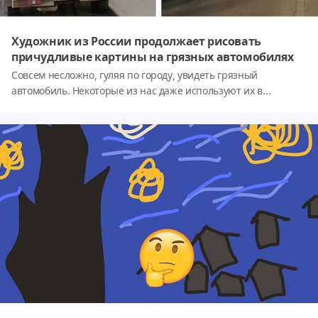
Художник из России продолжает рисовать
причудливые картины на грязных автомобилях
Совсем несложно, гуляя по городу, увидеть грязный
автомобиль. Некоторые из нас даже используют их в
качестве холста, рисуя прямо на его корпусе различные
картинки, а также оставляя их хозяевам всякие гневные
высказывания и просьбы. И хотя далеко не каждый из нас
хотел бы найти утром на своей машине такие художества,
художник из России Никита Голубев способен изменить ваше
мнение относительно такой разновидности искусства. Грязь
— это основной материал для этого художника, который с её
помощью реализовывает свои идеи, превращая немытые
авто в произведения искусства.