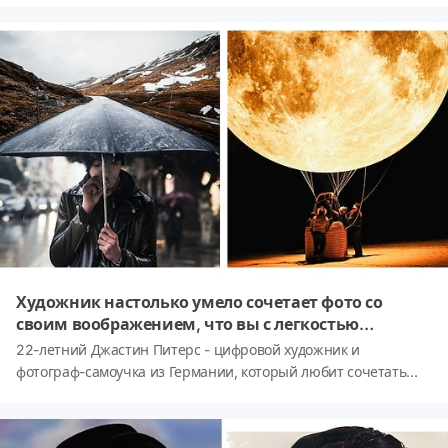
Художник настолько умело сочетает фото со
своим воображением, что вы с легкостью
поверите в реальность его работ!
22-летний Джастин Питерс - цифровой художник и
фотограф-самоучка из Германии, который любит сочетать
реальность со своим воображением с помощью
фоторедактора Фотошоп. В итоге получаются необычные и
завораживающие картины, в мир которых можно