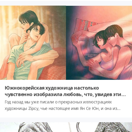
стиль, автором которого стала Анна Нойдеккер. Сегодня речь
пойдет о ней и ее работах.
Южнокорейская художница настолько
чувственно изобразила любовь, что, увидев эти
работы, вы сами сможете ее почувствовать
Год назад мы уже писали о прекрасных иллюстрациях
(Часть-2)
художницы Zipcy, чье настоящее имя Ян Се Юн, и она из
Сеула, Южная Корея. Сегодня мы предлагаем вам
насладиться продолжением серии ее работ под
названием 'Touch' ('Прикосновение').Когда Ян Се