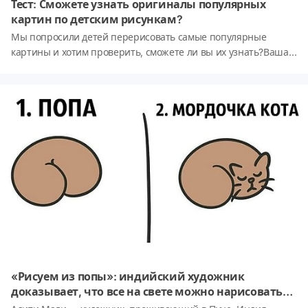
Тест: Сможете узнать оригиналы популярных
картин по детским рисункам?
Мы попросили детей перерисовать самые популярные
картины и хотим проверить, сможете ли вы их узнать?Ваша
задача: по детскому рисунку верно определить название
картины и ее автора! Давайте же посмотрим, как хорошо вы
разбираетесь в искусстве!
«Рисуем из попы»: индийский художник
доказывает, что все на свете можно нарисовать
из пятой точки