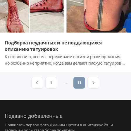
Подборка неудачных и не поддающихся
описанию татуировок
К сожалению, все мы переживаем в жизни разочарования,
но особенно неприятно, когда вам делают плохую татуировку.
И, судя по нашей сегодняшней подборке, таких
необдуманных тату в Интернете целая коллекция.
Представляем вашему вниманию самые 'топовые'.
1
...
11
Недавно добавленные
Появилась первое фото Дженны Ортеги в «Битлджус 2», и
теперь ей роль стала более понятной