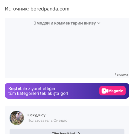
Источник: boredpanda.com
Эмодзи и комментарии внизу
Video
Test
Gündem
Реклама
Magazin
Keşfet
ile ziyaret ettiğin
Video
tüm kategorileri tek akışta gör!
Test
lucky_lucy
Пользователь Онедио
Tüm içerikleri