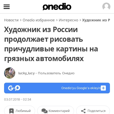
Новости
Onedio избранное
Интересно
Художник из Ро
Художник из России
продолжает рисовать
причудливые картины на
грязных автомобилях
lucky_lucy
- Пользователь Онедио
Onedio’yu Google'a ekleyin
03.07.2018 - 02:34
Любимый
Комментарий
Поделиться