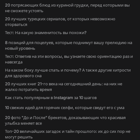
20 потрясающих блюд из куриной грудки, перед которыми вы
не сможете устоять
20 лучших турецких сериалов, от которых невозможно
оторваться
Тест: На какую знаменитость вы похожи?
8 позиций для поцелуев, которые поднимут вашу прелюдию на
новый уровень
Тест: Ответив на эти вопросы, вы узнаете свою ориентацию раз и
навсегда
На каком боку лучше спать и почему? А также другие хитрости
для здорового сна
20 лучших книг 21-го века на сегодняшний день: на них не
жалко потратить время
Как стать популярным в Instagram за 10 шагов
10 свежих идей для горячих селфи, которые сведут его с ума
20 фото "До и После" брекетов, доказывающих что красивая
улыбка меняет все
Топ-20 величайших загадок и тайн прошлого: их до сих пор не
могут решить