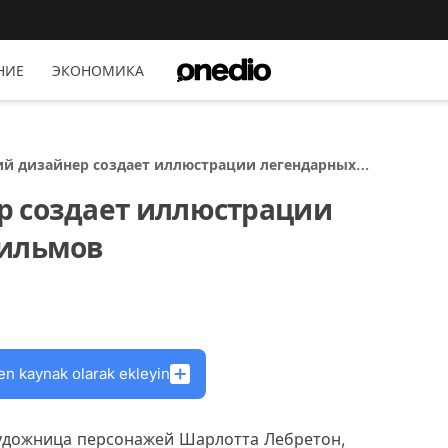
НИЕ
ЭКОНОМИКА
й дизайнер создает иллюстрации легендарных
льмов
р создает иллюстрации
фильмов
en kaynak olarak ekleyin
художница персонажей Шарлотта Лебретон,