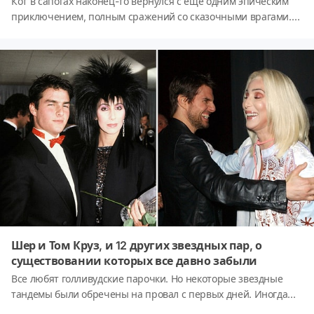
Кот в сапогах наконец-то вернулся с ещё одним эпическим
приключением, полным сражений со сказочными врагами.
Продолжение спин-оффа «Шрека» «Кот в сапогах» выходит
через одиннадцать лет после выхода первого фильма,
который был выпущен в 2011 году, в котором Антонио
Бандерас озвучивал дико милого и свирепого пушистого
бандита.Продолжение «Кота в сапогах», было первоначально
анонсировано в июне 2014 года, но из-за реструктуризации
DreamWorks тогдашний фильм «Кот в сапогах 2: Девять
жизней и 40 воров» был удалён из расписания. Фильм,
спродюсированный Гильермо дель Торо, переименованный в
«Кот в сапогах 2: Последнее желание», наконец-то должен
выйти в прокат. Поклонники франшизы не могут дождаться
возвращения Кота. И если вы один из таких фанатов (как и
мы), то это руководство предоставит вам всю необходимую
информацию об этом долгожданном фильме.
Шер и Том Круз, и 12 других звездных пар, о
существовании которых все давно забыли
Все любят голливудские парочки. Но некоторые звездные
тандемы были обречены на провал с первых дней. Иногда
это вопрос нескольких месяцев или даже недель. Такие пары