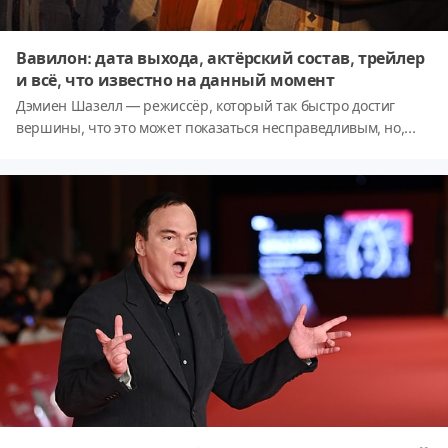
Вавилон: дата выхода, актёрский состав, трейлер
и всё, что известно на данный момент
Дэмиен Шазелл — режиссёр, который так быстро достиг
вершины, что это может показаться несправедливым, но,
глядя на всё, чего он достиг всего в 37 лет, это вполне
разумно. Революционный фильм Шазелл «Одержимость»
стал настоящим хитом, когда дебютировал на кинофестивале
«Сандэнс» в 2014 году, получив пять номинаций на премию
«Оскар» и три победы, в том числе за лучшую мужскую роль
второго плана для Дж. К. Симмонса. Следующий «Ла-Ла
Ленд» вывел его в мейнстрим. Фильм не только стал хитом
среди критиков, но и оказался очень успешным в прокате,
собрав 447,4 миллиона долларов по всему миру при бюджете
в 30 миллионов долларов. Фильм получил 14 номинаций на
«Оскар», что сравняло его с «Титаником» и «Всё о Еве» по
количеству номинаций на фильм. В ночь церемонии фильм
получил шесть наград, в том числе за лучшую режиссуру и за
лучшую женскую роль Эммы Стоун, а фильм на несколько