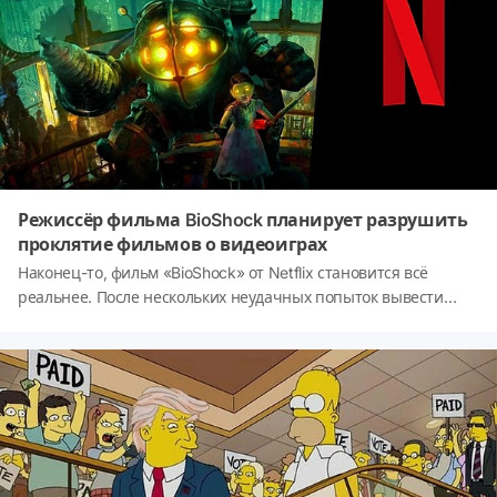
хотя не все они получили одобрение автора. Одной из самых
популярных экранизаций произведений Кинга, но и одной из
самых противоречивых, является «Сияние» Стэнли Кубрика,
выпущенное в 1980 году и основанное на одноименном
романе, опубликованном в 1977 году. Хотя этот фильм
считается одним из величайших фильмов ужасов, Кубрик
внёс кучу изменений в историю Кинга, настолько, что Кинг
высказал своё мнение по этому поводу.
Режиссёр фильма BioShock планирует разрушить
проклятие фильмов о видеоиграх
Наконец-то, фильм «BioShock» от Netflix становится всё
реальнее. После нескольких неудачных попыток вывести
видеоигровой шедевр на киноэкран, проект теперь
развернулся на полную катушку, а режиссёр «Голодных игр»
Фрэнсис Лоуренс собирается узнать, сможет ли он избавить
фильм от типичных ошибок подобного жанра. С недавним
объявлением о своём участии, Лоуренс со Стивом
Вайнтраубом из Collider рассказали о статусе сценария во
время пресс-тура для предстоящего фильма «Slumberland».
Он также рассказал о том, почему, по его мнению, фильм