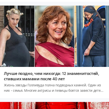
он выпускал хит за хитом. От «Криминального чтива» до
«Джеки Брауна» у знаменитого режиссера гораздо больше
хитов, чем упущений. И оглядываясь назад на его
выдающуюся карьеру, становится ясно, что с его
фильмографией может соперничать далеко не каждый.
Лучше поздно, чем никогда: 12 знаменитостей,
ставших мамами после 40 лет
Жизнь звезды Голливуда полна подводных камней. Один из
них - семья. Многие актрисы и певицы боятся завести детей
и растерять во время декрета славу и популярность, другие
специально откладывают рождение детей на потом, пытаясь
заработать больше денег. Поэтому позднее материнство в