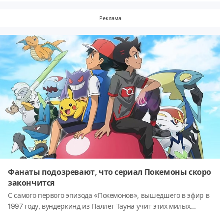
забываются очень быстро и, если бы не фото от вездесущих
папарацци, вы бы никогда не поверили, что они
Реклама
встречались.The Talko подготовил подборку 15 звездных пар,
о существовании которых все забыли.
Фанаты подозревают, что сериал Покемоны скоро
закончится
С самого первого эпизода «Покемонов», вышедшего в эфир в
1997 году, вундеркинд из Паллет Тауна учит этих милых
маленьких карманных монстров понимать силу, которая