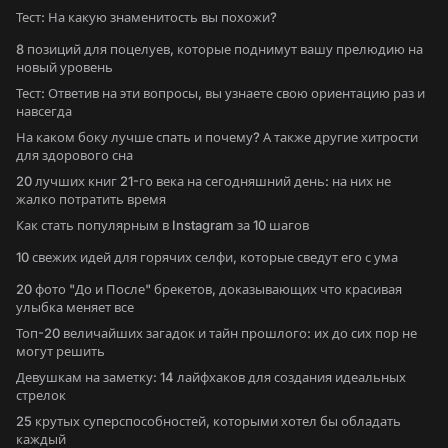
Тест: На какую знаменитость вы похожи?
8 позиций для поцелуев, которые поднимут вашу прелюдию на
новый уровень
Тест: Ответив на эти вопросы, вы узнаете свою ориентацию раз и
навсегда
На каком боку лучше спать и почему? А также другие хитрости
для здорового сна
20 лучших книг 21-го века на сегодняшний день: на них не
жалко потратить время
Как стать популярным в Instagram за 10 шагов
10 свежих идей для горячих селфи, которые сведут его с ума
20 фото "До и После" брекетов, доказывающих что красивая
улыбка меняет все
Топ-20 величайших загадок и тайн прошлого: их до сих пор не
могут решить
Девушкам на заметку: 14 лайфхаков для создания идеальных
стрелок
25 крутых суперспособностей, которыми хотел бы обладать
каждый