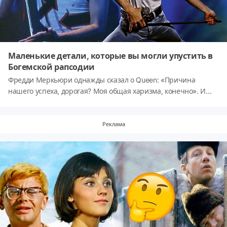
Маленькие детали, которые вы могли упустить в
Богемской рапсодии
Фредди Меркьюри однажды сказал о Queen: «Причина
нашего успеха, дорогая? Моя общая харизма, конечно». И
именно харизму Меркьюри несёт в себе биографический
фильм 2018 года о группе Queen, который изменил
индустрию, «Богемская рапсодия». Фильм, хотя и
Реклама
сосредоточен вокруг группы в целом, довольно много
внимания уделяет жизни Меркьюри и тому, как он
присоединился к Queen, привел их к вершине и боролся за
успех. Он полон страсти, душевности, драматизма и
запоминающихся мелодий — всё это черты, характерные для
дискографии Queen.Что делает этот фильм особенным, так
это то, как он отдает дань уважения жизни Меркьюри. И
Роджер Тейлор, и Брайан Мэй, первоначальные и
постоянные участники группы Queen, участвовали в