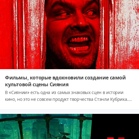
Голливуде - вещь вполне обычная.Перед вами 12
знаменитостей, которые стали мамами после 40!
Фильмы, которые вдохновили создание самой
культовой сцены Сияния
В «Сиянии» есть одна из самых знаковых сцен в истории
кино, но это не совсем продукт творчества Стэнли Кубрика.
Давайте разберёмся.В «Сиянии» Стэнли Кубрика есть одна из
самых знаковых сцен в истории кино, но на самом деле она
была вдохновлена ​​двумя фильмами. Произведения Стивена
Кинга стали настолько популярными, что многие из них были
адаптированы для других средств массовой информации,