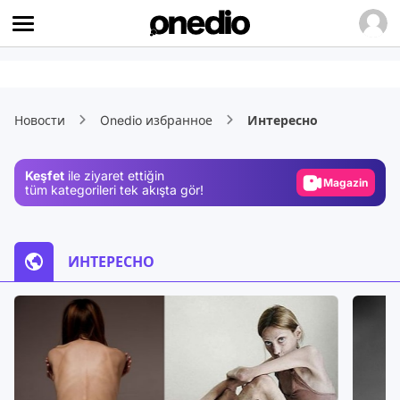
Video
Test
Новости
Onedio избранное
Интересно
Gündem
Magazin
Keşfet
ile ziyaret ettiğin
Video
tüm kategorileri tek akışta gör!
Test
ИНТЕРЕСНО