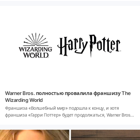
скрывается внутри них, и всё это пытаясь стать
официальным чемпионом мира. И теперь, 25 лет спустя,
Сатоши (как его называют в Японии) наконец сделал это.
Warner Bros. полностью провалила франшизу The
Wizarding World
Франшиза «Волшебный мир» подошла к концу, и хотя
франшиза «Гарри Поттер» будет продолжаться, Warner Bros.
определённо подвела «Волшебный мир». Ещё в 1997 году
читатели познакомились с миром магии в книге «Гарри
Поттер и философский камень», первой в серии из семи книг.