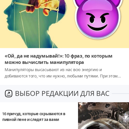
«Ой, да не надумывай!»: 10 фраз, по которым
можно вычислить манипулятора
Манипуляторы высасывают из нас всю энергию и
добиваются того, что им нужно, любыми путями. При этом
они еще и делают так, чтобы виноватыми остались мы. Ниже
вы найдете типичные фразы, по которым можно узнать
ВЫБОР РЕДАКЦИИ ДЛЯ ВАС
манипулятора. Если вы услышите что-то подобное, значит
вам нужно насторожиться и внимательно присмотреться к
человеку.
16 причуд, которые скрываются в
пивной пене и следят за вами