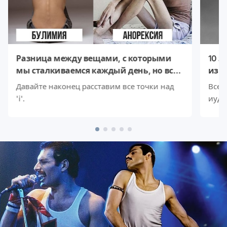
Разница между вещами, с которыми
10 з
мы сталкиваемся каждый день, но все
изн
еще путаем
смы
Давайте наконец расставим все точки над
Все 
'i'.
иуда
пере
если
по-д
этих 