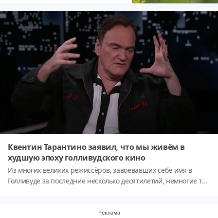
Квентин Тарантино заявил, что мы живём в
худшую эпоху голливудского кино
Из многих великих режиссёров, завоевавших себе имя в
Голливуде за последние несколько десятилетий, немногие так
известны и почитаемы, как Квентин Тарантино. Его
полнометражный дебют состоялся в 1992 году в
криминальной драме «Бешеные псы», и в последующие годы
Реклама