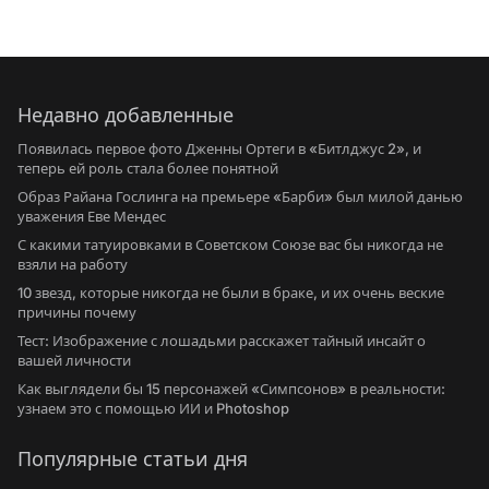
Недавно добавленные
Появилась первое фото Дженны Ортеги в «Битлджус 2», и
теперь ей роль стала более понятной
Образ Райана Гослинга на премьере «Барби» был милой данью
уважения Еве Мендес
С какими татуировками в Советском Союзе вас бы никогда не
взяли на работу
10 звезд, которые никогда не были в браке, и их очень веские
причины почему
Тест: Изображение с лошадьми расскажет тайный инсайт о
вашей личности
Как выглядели бы 15 персонажей «Симпсонов» в реальности:
узнаем это с помощью ИИ и Photoshop
Популярные статьи дня