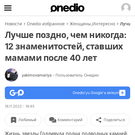
Новости
Onedio избранное
Женщины
,
Интересно
Лучше 
Лучше поздно, чем никогда:
12 знаменитостей, ставших
мамами после 40 лет
yakimovamariya
- Пользователь Онедио
Onedio’yu Google'a ekleyin
18.11.2022 - 18:45
Любимый
Комментарий
Поделиться
Жизнь звезды Голливуда полна подводных камней.