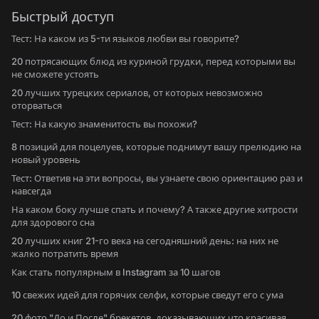
Быстрый доступ
Тест: На каком из 5-ти языков любви вы говорите?
20 потрясающих блюд из куриной грудки, перед которыми вы
не сможете устоять
20 лучших турецких сериалов, от которых невозможно
оторваться
Тест: На какую знаменитость вы похожи?
8 позиций для поцелуев, которые поднимут вашу прелюдию на
новый уровень
Тест: Ответив на эти вопросы, вы узнаете свою ориентацию раз и
навсегда
На каком боку лучше спать и почему? А также другие хитрости
для здорового сна
20 лучших книг 21-го века на сегодняшний день: на них не
жалко потратить время
Как стать популярным в Instagram за 10 шагов
10 свежих идей для горячих селфи, которые сведут его с ума
20 фото "До и После" брекетов, доказывающих что красивая