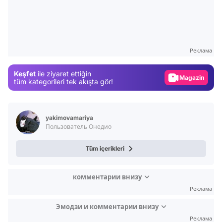
Video
Test
Реклама
Gündem
Keşfet
ile ziyaret ettiğin
Magazin
tüm kategorileri tek akışta gör!
Video
Test
yakimovamariya
Пользователь Онедио
Tüm içerikleri
комментарии внизу
Реклама
Эмодзи и комментарии внизу
Реклама