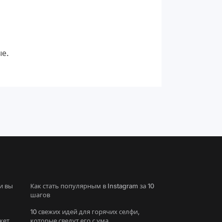
ые.
и вы
Как стать популярным в Instagram за 10
шагов
10 свежих идей для горячих селфи,
жете
которые сведут его с ума