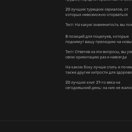
устоять
20 лучших турецких сериалов, от
которых невозможно оторваться
Тест: На какую знаменитость вы п
8 позиций для поцелуев, которые
поднимут вашу прелюдию на новы
уровень
Тест: Ответив на эти вопросы, вы уз
свою ориентацию раз и навсегда
На каком боку лучше спать и поче
также другие хитрости для здоров
сна
20 лучших книг 21-го века на
сегодняшний день: на них не жалк
потратить время