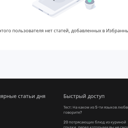
этого пользователя нет статей, добавленных в Избранн
ярные статьи дня
Быстрый доступ
Тест: На каком из 5-ти языков любв
говорите?
20 потрясающих блюд из куриной
грудки, перед которыми вы не смо