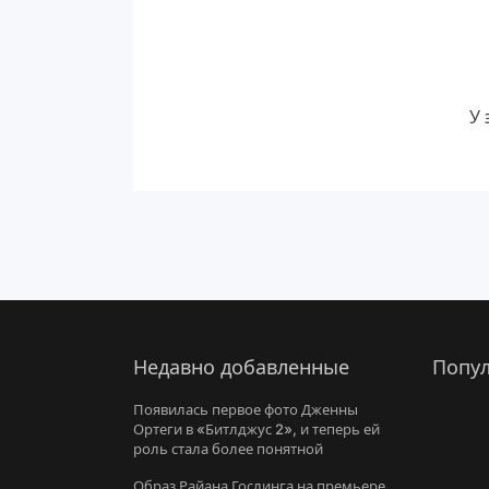
У 
Недавно добавленные
Попул
Появилась первое фото Дженны
Ортеги в «Битлджус 2», и теперь ей
роль стала более понятной
Образ Райана Гослинга на премьере