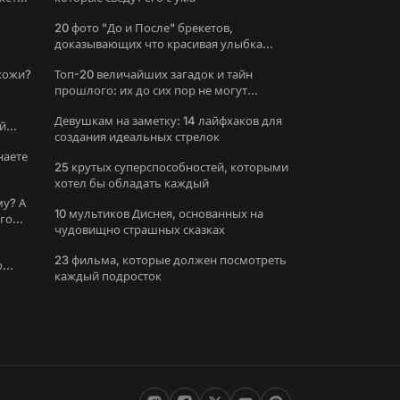
20 фото "До и После" брекетов,
доказывающих что красивая улыбка
меняет все
охожи?
Топ-20 величайших загадок и тайн
прошлого: их до сих пор не могут
решить
Девушкам на заметку: 14 лайфхаков для
й
создания идеальных стрелок
наете
25 крутых суперспособностей, которыми
хотел бы обладать каждый
му? А
10 мультиков Диснея, основанных на
ого
чудовищно страшных сказках
23 фильма, которые должен посмотреть
о
каждый подросток