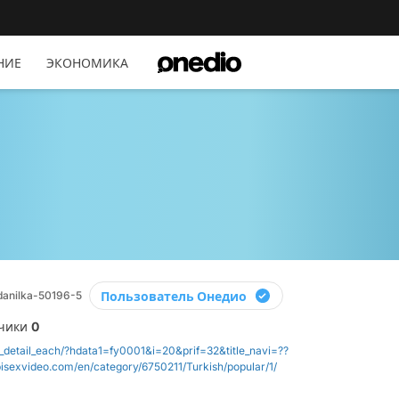
НИЕ
ЭКОНОМИКА
Пользователь Онедио
anilka-50196-5
чики
0
i_detail_each/?hdata1=fy0001&i=20&prif=32&title_navi=??
abisexvideo.com/en/category/6750211/Turkish/popular/1/