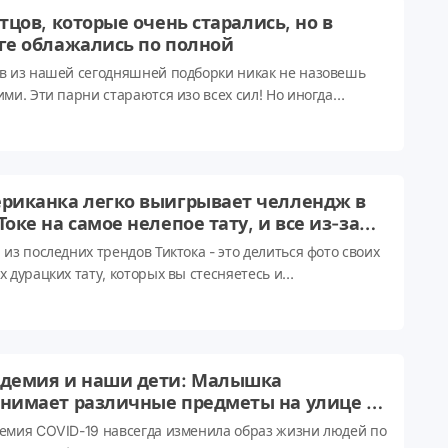
отцов, которые очень старались, но в
ге облажались по полной
в из нашей сегодняшней подборки никак не назовешь
ими. Эти парни стараются изо всех сил! Но иногда
еского файла не избежать, особенно когда дело касается
ьких детей и ухода за ними :).
риканка легко выигрывает челлендж в
Токе на самое нелепое тату, и все из-за
демии COVID-19
 из последних трендов Тиктока - это делиться фото своих
х дурацких тату, которых вы стесняетесь и
почитаете лишний раз не показывать всему белому
у. Недавно в этом челлендже выявился бесспорный
дитель - девушка из Кентукки, которая буквально порвала
 своей тату, которая приобрела новое значение с
демия и наши дети: Малышка
уплением пандемии коронавируса.
нимает различные предметы на улице за
итайзеры для рук (ВИДЕО)
емия COVID-19 навсегда изменила образ жизни людей по