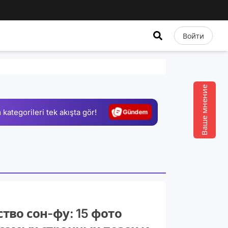
Войти
Video
Test
Ваше мнение
Gündem
 kategorileri tek akışta gör!
Magazin
Video
Test
тво сон-фу: 15 фото