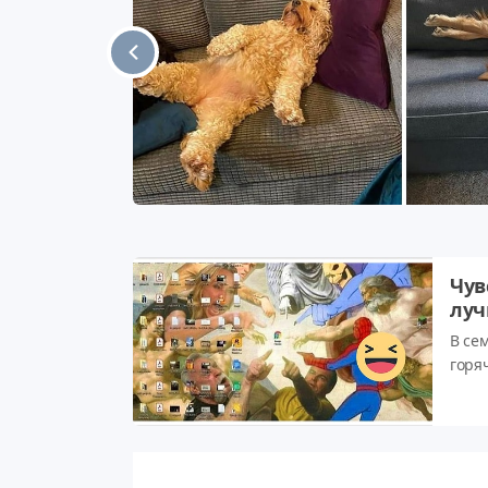
ми и
столько
ать в ногу c
ми и
ния, но
нно таких
Чув
луч
В се
горя
слов
Что 
хоро
кото
даже