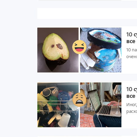
како
резин
показ
получ
что 
10 
все
10 п
очен
кажд
носка
10 
все
Иног
расх
Так и
все е