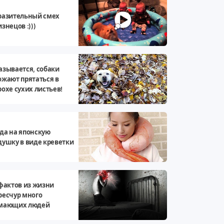
разительный смех
знецов :)))
азывается, собаки
ожают прятаться в
рохе сухих листьев!
да на японскую
душку в виде креветки
 фактов из жизни
ресчур много
мающих людей