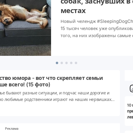
собак, заснувших в
местах
Новый челендж #SleepingDogChal
15 тысяч человек уже опубликов
того, на них изображены самые 
делает их еще смешнее.
ство юмора - вот что скрепляет семьи
ше всего! (15 фото)
мье бывают разные ситуации, и подчас наши дорогие и
чо любимые родственники играют на наших нервишках
10
но профессиональный музыкант на своем инструменте!
пр
может спасти дело в таком случае? Ну конечно же
ле
шее чувство юмора! Юмор - это настоящий цемент,
рый скрепляет наши семьи и не дает им развалиться
Реклама
 в самых безнадежных обстоятельствах, и в нашей