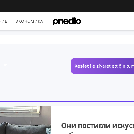
НИЕ
ЭКОНОМИКА
Keşfet
ile ziyaret ettiğin
tüm
Они постигли искусс