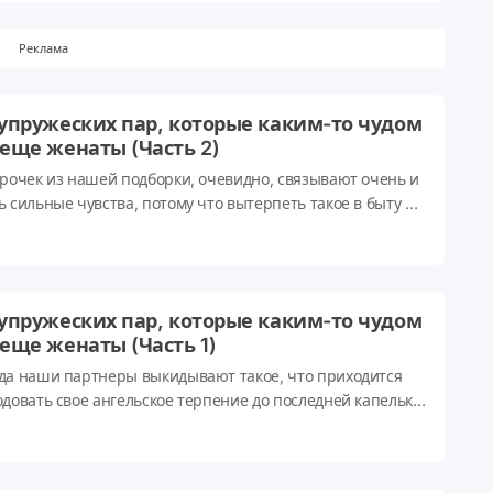
й-то жалкий кусок замороженного теста с двумя кубиками
ового сыра. Казалось бы, везде обман! Но, как
Реклама
ывает жизнь, нет, не везде :). Иногда бывает так, что мы
аем именно то, за что заплатили деньги...а порой и кое-
получше!
супружеских пар, которые каким-то чудом
 еще женаты (Часть 2)
арочек из нашей подборки, очевидно, связывают очень и
ь сильные чувства, потому что вытерпеть такое в быту не
ый сможет! И речь не идет о разбросанных вокруг дивана
х. Здесь вы увидите кое-что покруче!
супружеских пар, которые каким-то чудом
 еще женаты (Часть 1)
да наши партнеры выкидывают такое, что приходится
одовать свое ангельское терпение до последней капельки.
 герои нашей подборки: несмотря на все эти 'фокусы', они
ще вместе...Каким-то чудом! :)