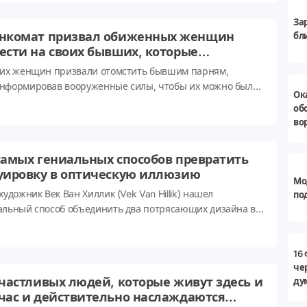
дняшней подборке вы как раз увидите примеры, отлично
За
стрирующие это утверждение :).
нкомат призвал обиженных женщин
бли
ести на своих бывших, которые
оняются от службы в армии
ких женщин призвали отомстить бывшим парням,
нформировав вооруженные силы, чтобы их можно было
Ок
вать в армию.В необычном видео, снятом 63-летним
об
овником Юрием Хромовым к 8 марта, он призывает
во
ин донести на бывших парней, которые предали или
троили их - и уклоняются от военной службы.Юрий
самых гениальных способов превратить
ов попросил предоставить армии имена и аккаунты в
уировку в оптическую иллюзию
альных сетях их 'заблудших' бывших.
Мо
художник Век Ван Хиллик (Vek Van Hillik) нашел
по
альный способ объединить два потрясающих дизайна в
 татуировку. Хиллик набивает рисунки на таких частях
 которые постоянно движутся, — на сгибах рук и ног.
рая именно эти места для татуировок и понимая, как
16
че
тает оптическая иллюзия, он создает неповторимые
счастливых людей, которые живут здесь и
ду
вры из чернил.
час и действительно наслаждаются