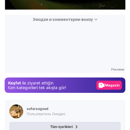
Эмодзи и комментарии внизу
Video
Test
Gündem
Реклама
Magazin
Keşfet
ile ziyaret ettiğin
Video
tüm kategorileri tek akışta gör!
Test
sofarsogood
Пользователь Онедио
Tüm içerikleri