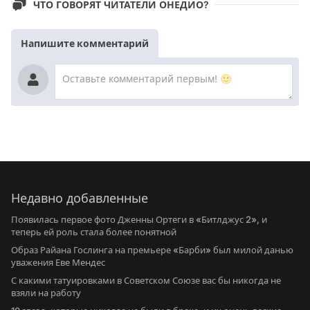
ЧТО ГОВОРЯТ ЧИТАТЕЛИ ОНЕДИО?
Напишите комментарий
Недавно добавленные
Появилась первое фото Дженны Ортеги в «Битлджус 2», и
теперь ей роль стала более понятной
Образ Райана Гослинга на премьере «Барби» был милой данью
уважения Еве Мендес
С какими татуировками в Советском Союзе вас бы никогда не
взяли на работу