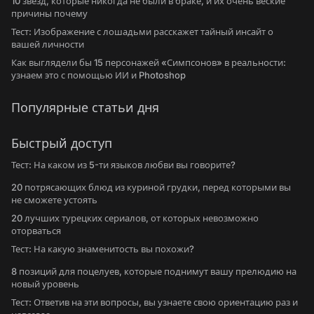
10 звезд, которые никогда не были в браке, и их очень веские
причины почему
Тест: Изображение с лошадьми расскажет тайный инсайт о
вашей личности
Как выглядели бы 15 персонажей «Симпсонов» в реальности:
узнаем это с помощью ИИ и Photoshop
Популярные статьи дня
Быстрый доступ
Тест: На каком из 5-ти языков любви вы говорите?
20 потрясающих блюд из куриной грудки, перед которыми вы
не сможете устоять
20 лучших турецких сериалов, от которых невозможно
оторваться
Тест: На какую знаменитость вы похожи?
8 позиций для поцелуев, которые поднимут вашу прелюдию на
новый уровень
Тест: Ответив на эти вопросы, вы узнаете свою ориентацию раз и