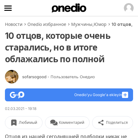
Новости
Onedio избранное
Мужчины
,
Юмор
10 отцов, 
10 отцов, которые очень
старались, но в итоге
облажались по полной
sofarsogood
- Пользователь Онедио
Onedio’yu Google'a ekleyin
02.03.2021 - 19:18
Любимый
Комментарий
Поделиться
Отцов из нашей сегодняшней подборки никак не