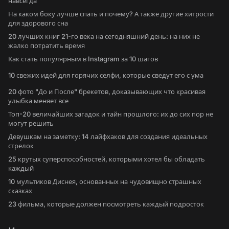
навсегда
На каком боку лучше спать и почему? А также другие хитрости
для здорового сна
20 лучших книг 21-го века на сегодняшний день: на них не
жалко потратить время
Как стать популярным в Instagram за 10 шагов
10 свежих идей для горячих селфи, которые сведут его с ума
20 фото "До и После" брекетов, доказывающих что красивая
улыбка меняет все
Топ-20 величайших загадок и тайн прошлого: их до сих пор не
могут решить
Девушкам на заметку: 14 лайфхаков для создания идеальных
стрелок
25 крутых суперспособностей, которыми хотел бы обладать
каждый
10 мультиков Диснея, основанных на чудовищно страшных
сказках
23 фильма, которые должен посмотреть каждый подросток