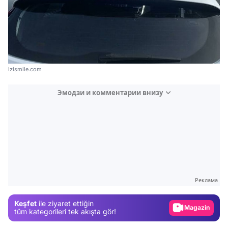
izismile.com
Эмодзи и комментарии внизу
Video
Test
Gündem
Реклама
Magazin
Keşfet
ile ziyaret ettiğin
Video
tüm kategorileri tek akışta gör!
Test