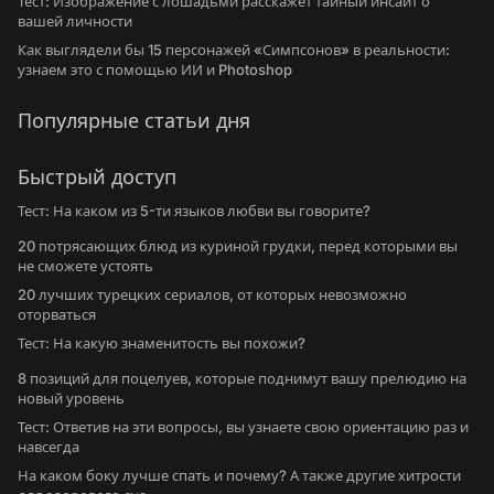
Тест: Изображение с лошадьми расскажет тайный инсайт о
вашей личности
Как выглядели бы 15 персонажей «Симпсонов» в реальности:
узнаем это с помощью ИИ и Photoshop
Популярные статьи дня
Быстрый доступ
Тест: На каком из 5-ти языков любви вы говорите?
20 потрясающих блюд из куриной грудки, перед которыми вы
не сможете устоять
20 лучших турецких сериалов, от которых невозможно
оторваться
Тест: На какую знаменитость вы похожи?
8 позиций для поцелуев, которые поднимут вашу прелюдию на
новый уровень
Тест: Ответив на эти вопросы, вы узнаете свою ориентацию раз и
навсегда
На каком боку лучше спать и почему? А также другие хитрости