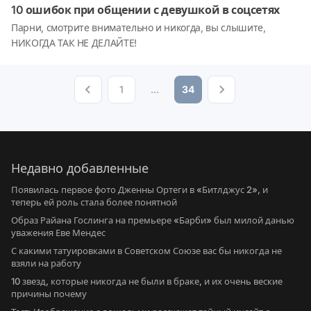
10 ошибок при общении с девушкой в соцсетях
Парни, смотрите внимательно и никогда, вы слышите,
НИКОГДА ТАК НЕ ДЕЛАЙТЕ!
1
...
34
Недавно добавленные
Появилась первое фото Дженны Ортеги в «Битлджус 2», и
теперь ей роль стала более понятной
Образ Райана Гослинга на премьере «Барби» был милой данью
уважения Еве Мендес
С какими татуировками в Советском Союзе вас бы никогда не
взяли на работу
10 звезд, которые никогда не были в браке, и их очень веские
причины почему