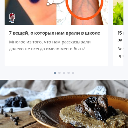
7 вещей, о которых нам врали в школе
15 в
за 5
Многое из того, что нам рассказывали
далеко не всегда имело место быть!
Зеле
прин
вита
сбро
знач
они 
отли
осно
зеле
закр
очен
бы о