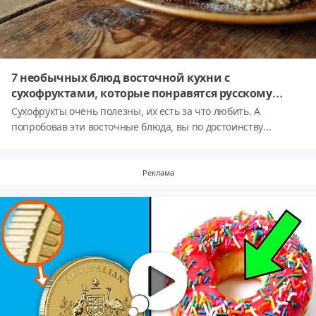
убед
очен
ингр
доба
или 
7 необычных блюд восточной кухни с
сухофруктами, которые понравятся русскому
человеку
Сухофрукты очень полезны, их есть за что любить. А
попробовав эти восточные блюда, вы по достоинству
оцените вкус, казалось бы, знакомых ингредиентов, который
благодаря им заиграет совсем по-новому!
Реклама