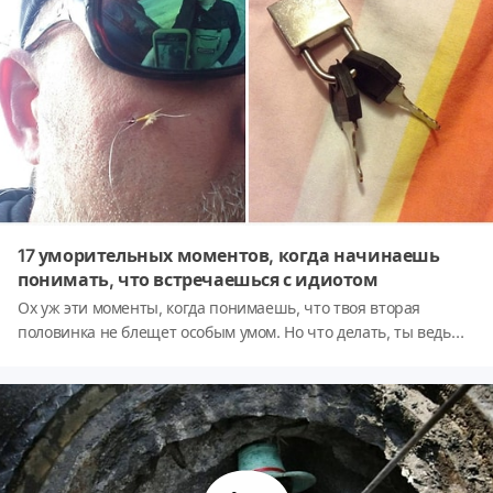
17 уморительных моментов, когда начинаешь
понимать, что встречаешься с идиотом
Ох уж эти моменты, когда понимаешь, что твоя вторая
половинка не блещет особым умом. Но что делать, ты ведь
любишь ее/его, и все, что тебе остается — от души
посмеяться над сложившейся ситуацией, что мы предлагаем
сделать и вам, дорогие читатели.