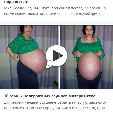
поразят вас
Мир – сумасшедшая штука, особенно в последнее время. Со
всеми волнующими новостями о ненависти людей друг к
другу поневоле теряешь веру в добро. Однако не стоит
терять надежду, ведь добро живет в каждом из нас, каждый
может сделать мир хоть чуть-чуть лучше. И эти 12 фото
доказывают это.
10 самых невероятных случаев материнства
Для многих женщин рождение ребенка зачастую связано со
стрессом и непростым периодом в жизни. Наше сегодняшнее