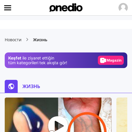
Video
Test
Новости
Жизнь
Gündem
Magazin
Keşfet
ile ziyaret ettiğin
Video
tüm kategorileri tek akışta gör!
Test
ЖИЗНЬ