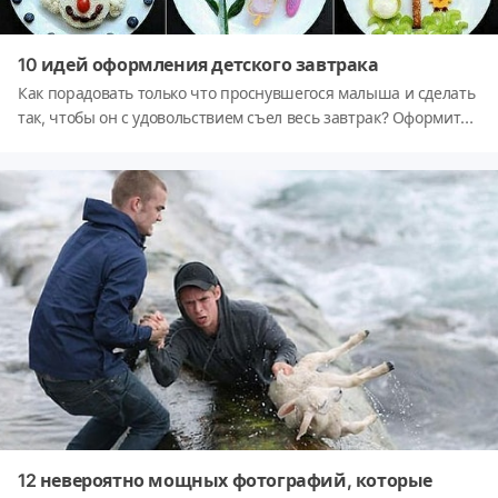
10 идей оформления детского завтрака
Как порадовать только что проснувшегося малыша и сделать
так, чтобы он с удовольствием съел весь завтрак? Оформите
его в виде забавных зверушек или героев любимых
мультфильмов! Более 10 идей оформления детского завтрака
в нашем контенте!
12 невероятно мощных фотографий, которые