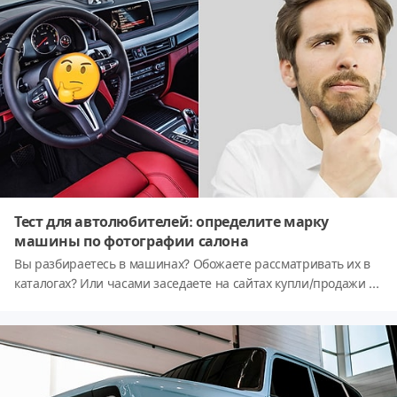
Тест для автолюбителей: определите марку
машины по фотографии салона
Вы разбираетесь в машинах? Обожаете рассматривать их в
каталогах? Или часами заседаете на сайтах купли/продажи в
поисках того самого авто? Надеемся, что хотя бы на один
вопрос вы ответили положительно, ведь вам пригодятся эти
знания, чтобы набрать 9/9 в нашем 'автомобильном'
тесте.Ваша задача: глядя на фото салона,определить марку
машины. Вперед!