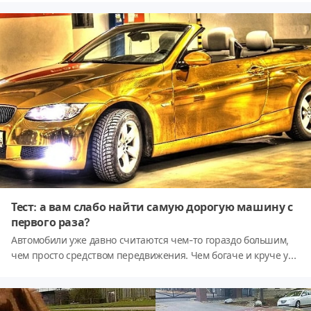
испытали жуткий стресс, ведь что такое двойной выжим
сцепления грузовой коробки передач без синхронизаторов,
вы и ума не приложите. А потом начали бы разбираться во
всех деталях авто времён наших родителей или бабушек с
дедушками. Что ж, давайте-ка проверим вас на прочность...
Тест: а вам слабо найти самую дорогую машину с
первого раза?
Автомобили уже давно считаются чем-то гораздо большим,
чем просто средством передвижения. Чем богаче и круче у
вас машина, тем престижней ваше положение в обществе.А
сможете найти самую дорогую тачку в мире по состоянию на
2018 год?