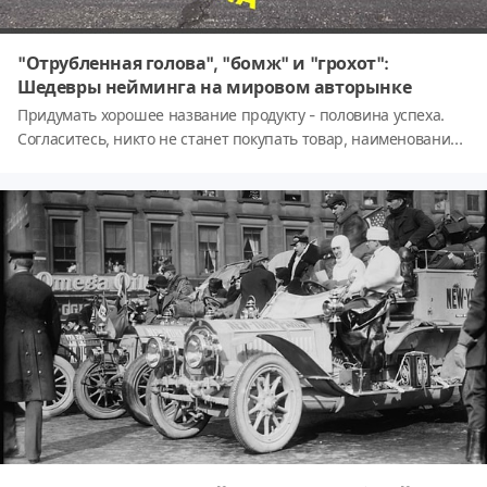
"Отрубленная голова", "бомж" и "грохот":
Шедевры нейминга на мировом авторынке
Придумать хорошее название продукту - половина успеха.
Согласитесь, никто не станет покупать товар, наименование
которого не очень благозвучно.Но порой каверзные ситуации
происходят не по вине производителя, а потому что на
каком-то другом языке название товара звучит нелепо и
смешно. От этого никто не застрахован, да и сворачивать
производство по этой причине никто не станет. Не обошло
это и автомобильный рынок. Взгляните, как некоторые
названия моделей известных марок, мягко говоря, нелепо и
забавно звучат в разных странах.