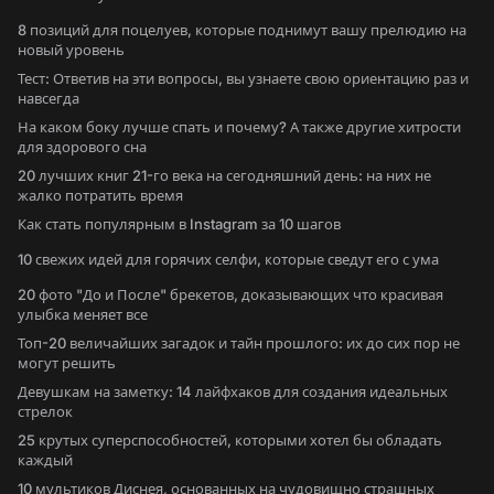
8 позиций для поцелуев, которые поднимут вашу прелюдию на
новый уровень
Тест: Ответив на эти вопросы, вы узнаете свою ориентацию раз и
навсегда
На каком боку лучше спать и почему? А также другие хитрости
для здорового сна
20 лучших книг 21-го века на сегодняшний день: на них не
жалко потратить время
Как стать популярным в Instagram за 10 шагов
10 свежих идей для горячих селфи, которые сведут его с ума
20 фото "До и После" брекетов, доказывающих что красивая
улыбка меняет все
Топ-20 величайших загадок и тайн прошлого: их до сих пор не
могут решить
Девушкам на заметку: 14 лайфхаков для создания идеальных
стрелок
25 крутых суперспособностей, которыми хотел бы обладать
каждый
10 мультиков Диснея, основанных на чудовищно страшных