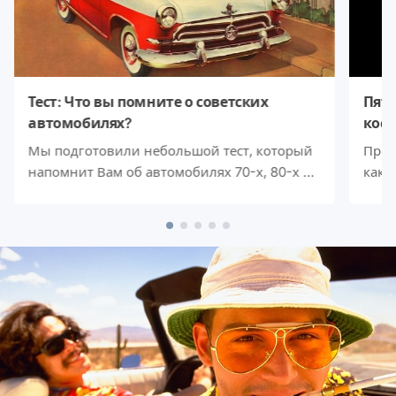
Тест: Что вы помните о советских
Пять
автомобилях?
косм
Мы подготовили небольшой тест, который
Прош
напомнит Вам об автомобилях 70-х, 80-х и
как 
ранних 90-х. Кстати, многие из них до сих
мира
пор ездят по дорогам!А что вы помните о
родс
машинах времен СССР?
отпр
путе
как 
впер
февр
вишн
косм