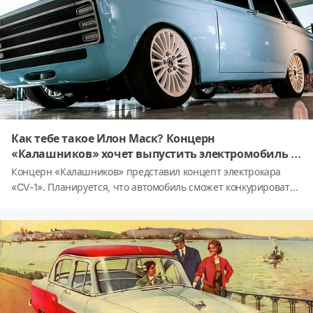
Как тебе такое Илон Маск? Концерн
«Калашников» хочет выпустить электромобиль в
ретро-стиле
Концерн «Калашников» представил концепт электрокара
«CV-1». Планируется, что автомобиль сможет конкурировать
с ведущими производителями подобных транспортных
средств, включая Tesla.