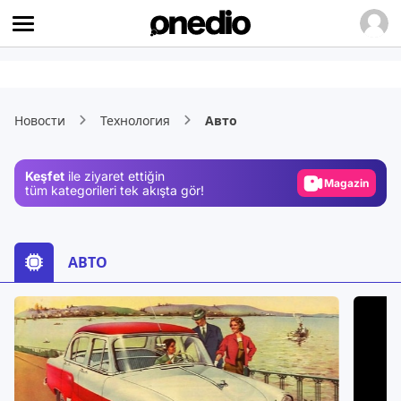
Video
Test
Новости
Технология
Авто
Gündem
Magazin
Keşfet
ile ziyaret ettiğin
Video
tüm kategorileri tek akışta gör!
Test
АВТО