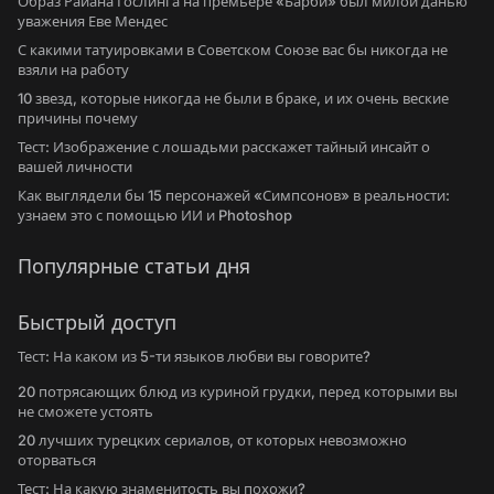
Образ Райана Гослинга на премьере «Барби» был милой данью
уважения Еве Мендес
С какими татуировками в Советском Союзе вас бы никогда не
взяли на работу
10 звезд, которые никогда не были в браке, и их очень веские
причины почему
Тест: Изображение с лошадьми расскажет тайный инсайт о
вашей личности
Как выглядели бы 15 персонажей «Симпсонов» в реальности:
узнаем это с помощью ИИ и Photoshop
Популярные статьи дня
Быстрый доступ
Тест: На каком из 5-ти языков любви вы говорите?
20 потрясающих блюд из куриной грудки, перед которыми вы
не сможете устоять
20 лучших турецких сериалов, от которых невозможно
оторваться
Тест: На какую знаменитость вы похожи?