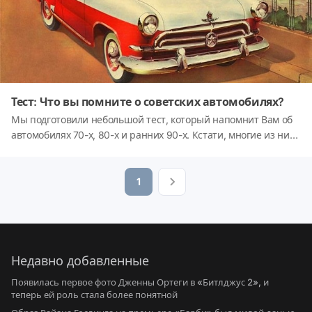
Тест: Что вы помните о советских автомобилях?
Мы подготовили небольшой тест, который напомнит Вам об
автомобилях 70-х, 80-х и ранних 90-х. Кстати, многие из них
до сих пор ездят по дорогам!А что вы помните о машинах
времен СССР?
1
Недавно добавленные
Появилась первое фото Дженны Ортеги в «Битлджус 2», и
теперь ей роль стала более понятной