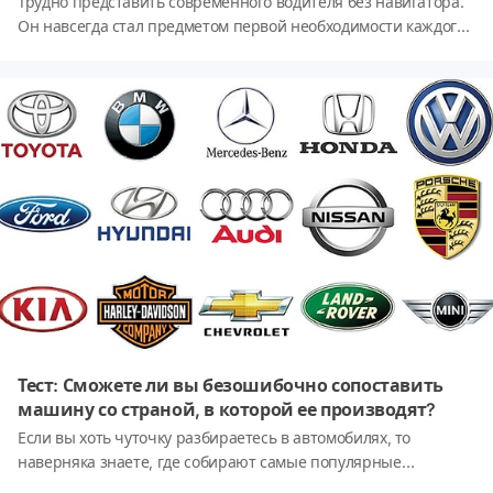
Трудно представить современного водителя без навигатора.
Он навсегда стал предметом первой необходимости каждого
владельца авто. Но порой он тоже умудряется подвести нас и
завозит в самые непредсказуемые места!Вот несколько
примеров таких случаев 👇
Тест: Сможете ли вы безошибочно сопоставить
машину со страной, в которой ее производят?
Если вы хоть чуточку разбираетесь в автомобилях, то
наверняка знаете, где собирают самые популярные
марки. Так это или нет, посмотрим по ходу прохождения