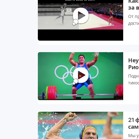
Как
за 
От пр
дост
Неу
Рио
Подн
тихо
21 
сам
Мы у