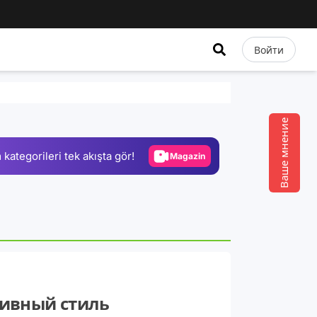
Войти
Video
Test
Ваше мнение
Gündem
 kategorileri tek akışta gör!
Magazin
Video
Test
тивный стиль