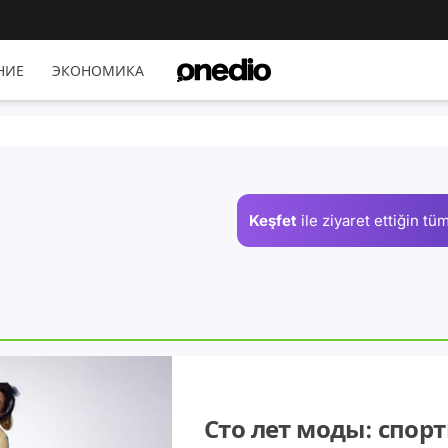
НИЕ
ЭКОНОМИКА
Keşfet
ile ziyaret ettiğin
tüm
Сто лет моды: спор