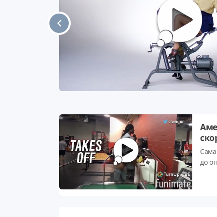
Аме
ско
Сама
до от