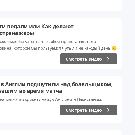
жнениями. На этот раз предлагаем вам нечто более
лексное и повседневное: простые правила, следуя
рым вы преобразитесь в самые короткие сроки.
ти педали или Как делают
отренажеры
охо было бы узнать, что собой представляет эта
овина, которой мы пользуемся чуть ли не каждый день 😉
Смотреть видео
 в Англии подшутили над болельщиком,
увшим во время матча
ва матча по крикету между Англией и Пакистаном.
Смотреть видео