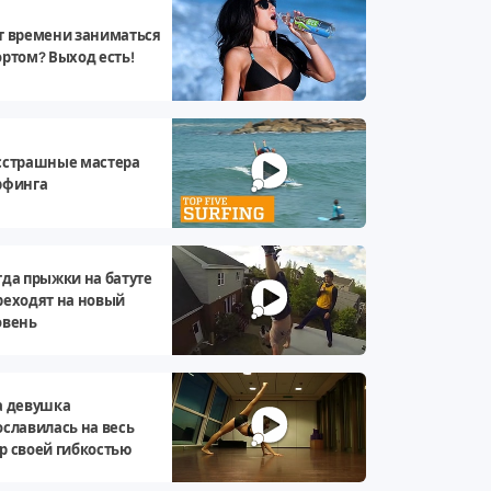
т времени заниматься
ортом? Выход есть!
сстрашные мастера
рфинга
гда прыжки на батуте
реходят на новый
овень
а девушка
ославилась на весь
р своей гибкостью