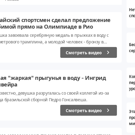
Не
сп
айский спортсмен сделал предложение
имой прямо на Олимпиаде в Рио
шка завоевала серебряную медаль в прыжках в воду с
метрового трамплина, а молодой человек - бронзу в
Бе
ронных прыжках с трехметрового трамплина.
се
Смотреть видео
Ко
ая "жаркая" прыгунья в воду - Ингрид
пе
вейра
ур
звестно, девушка разругалась со своей коллегой из-за
ца бразильской сборной Педро Гонсалвеша.
Смотреть видео
Эт
пр
ми