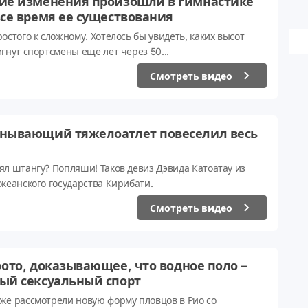
ие изменения произошли в гимнастике
все время ее существования
остого к сложному. Хотелось бы увидеть, каких высот
игнут спортсмены еще лет через 50...
Смотреть видео
нывающий тяжелоатлет повеселил весь
ял штангу? Попляши! Таков девиз Дэвида Катоатау из
океанского государства Кирибати.
Смотреть видео
фото, доказывающее, что водное поло –
ый сексуальный спорт
же рассмотрели новую форму пловцов в Рио со