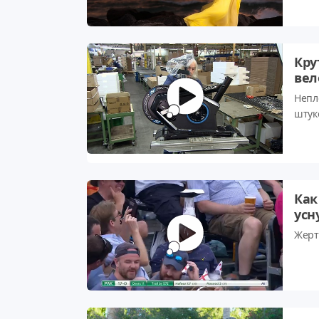
упра
комп
кото
Кру
вел
Непл
штук
Как
усн
Жерт