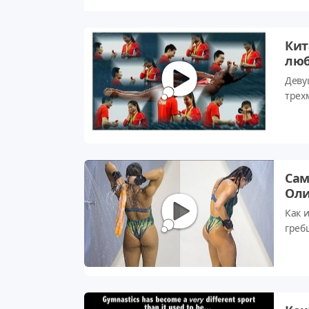
Кит
люб
Деву
трех
синх
Сам
Оли
Как и
греб