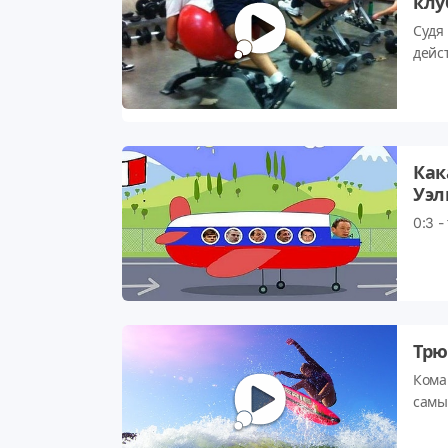
клу
Судя
дейс
Как
Уэл
0:3 -
Трю
Кома
самых
Ville