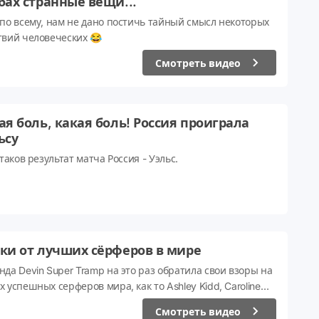
бах странные вещи...
 по всему, нам не дано постичь тайный смысл некоторых
твий человеческих 😂
Смотреть видео
ая боль, какая боль! Россия проиграла
ьсу
 таков результат матча Россия - Уэльс.
ки от лучших сёрферов в мире
нда Devin Super Tramp на это раз обратила свои взоры на
 успешных серферов мира, как то Ashley Kidd, Caroline
neuve, Keenan Flegel, Sean Cummings и Adam Fields...
Смотреть видео