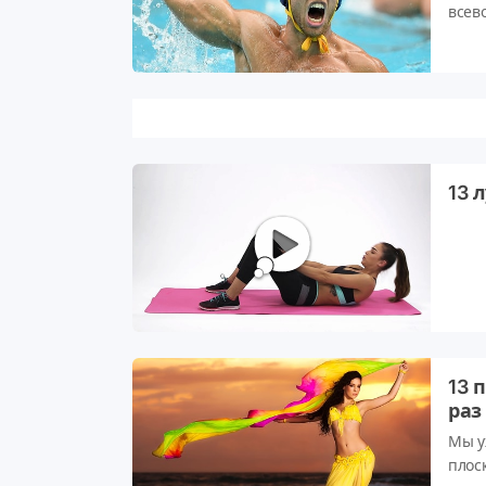
всев
игрок
13 
13 
раз
Мы у
плос