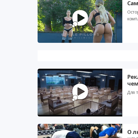
Сам
Осто
комп
Рек
чем
Для 
О л