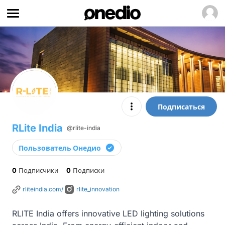
Подписаться
RLite India
@rlite-india
Пользователь Онедио
0
Подписчики
0
Подписки
rliteindia.com/
rlite_innovation
RLITE India offers innovative LED lighting solutions 