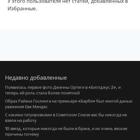
У этого пользователя нет статей, добавленных в
Избранные.
Недавно добавленные
Появилась первое фото Дженны Ортеги в «Битлджус 2», и
теперь ей роль стала более понятной
Образ Райана Гослинга на премьере «Барби» был милой данью
уважения Еве Мендес
С какими татуировками в Советском Союзе вас бы никогда не
взяли на работу
10 звезд, которые никогда не были в браке, и их очень веские
причины почему