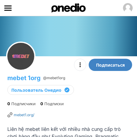
Подписаться
mebet 1org
@mebet1org
Пользователь Онедио
0
Подписчики
0
Подписки
mebet1.org/
Liên hệ mebet liên kết với nhiều nhà cung cấp trò 
chơi hàng đầu như Evolution Gaming, Pragmatic 