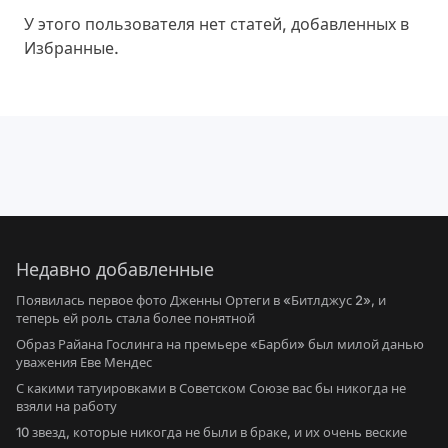
У этого пользователя нет статей, добавленных в
Избранные.
Недавно добавленные
Появилась первое фото Дженны Ортеги в «Битлджус 2», и
теперь ей роль стала более понятной
Образ Райана Гослинга на премьере «Барби» был милой данью
уважения Еве Мендес
С какими татуировками в Советском Союзе вас бы никогда не
взяли на работу
10 звезд, которые никогда не были в браке, и их очень веские