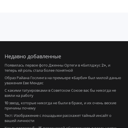
Недавно добавленные
Появилась первое фото Дженны Ортеги в «Битлджус 2», и
теперь ей роль стала более понятной
Образ Райана Гослинга на премьере «Барби» был милой данью
уважения Еве Мендес
С какими татуировками в Советском Союзе вас бы никогда не
взяли на работу
10 звезд, которые никогда не были в браке, и их очень веские
причины почему
Тест: Изображение с лошадьми расскажет тайный инсайт о
вашей личности