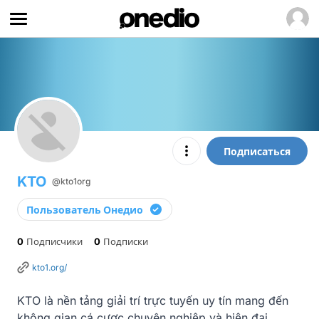
Подписаться
KTO
@kto1org
Пользователь Онедио
0
Подписчики
0
Подписки
kto1.org/
KTO là nền tảng giải trí trực tuyến uy tín mang đến 
không gian cá cược chuyên nghiệp và hiện đại.