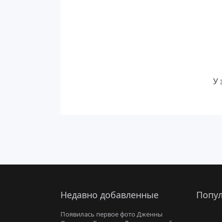
У 
Недавно добавленные
Попул
Появилась первое фото Дженны