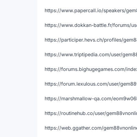
https://www.papercall.io/speakers/gem88
https://www.dokkan-battle.fr/forums/use
https://participer.hevs.ch/profiles/gem88v
https://www.triptipedia.com/user/gem88v
https://forums.bighugegames.com/inde
https://forum.lexulous.com/user/gem88vn
https://marshmallow-qa.com/eom9w06b
https://routinehub.co/user/gem88vnonline
https://web.ggather.com/gem88vnonline
