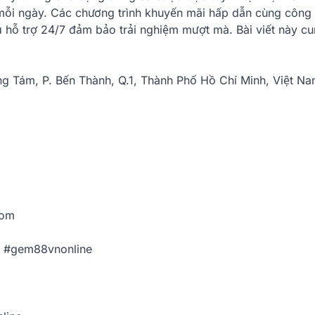
mỗi ngày. Các chương trình khuyến mãi hấp dẫn cùng công n
vụ hỗ trợ 24/7 đảm bảo trải nghiệm mượt mà. Bài viết này c
 Tám, P. Bến Thành, Q.1, Thành Phố Hồ Chí Minh, Việt Nam


gem88vnonline
