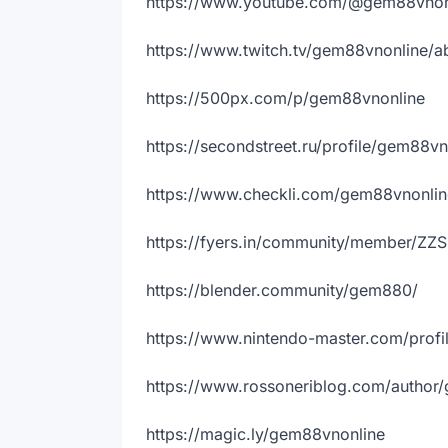
https://www.youtube.com/@gem88vnonlin
https://www.twitch.tv/gem88vnonline/abou
https://500px.com/p/gem88vnonline

https://secondstreet.ru/profile/gem88vnon
https://www.checkli.com/gem88vnonline
https://fyers.in/community/member/ZZSU
https://blender.community/gem880/

https://www.nintendo-master.com/profil/
https://www.rossoneriblog.com/author/g
https://magic.ly/gem88vnonline
