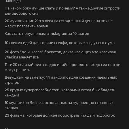
навсегда
На каком боку лучше спать и почему? А также другие хитрости
для здорового сна
20 лучших книг 21-го века на сегодняшний день: на них не
жалко потратить время
Как стать популярным в Instagram за 10 шагов
10 свежих идей для горячих селфи, которые сведут его с ума
20 фото "До и После" брекетов, доказывающих что красивая
улыбка меняет все
Топ-20 величайших загадок и тайн прошлого: их до сих пор не
могут решить
Девушкам на заметку: 14 лайфхаков для создания идеальных
стрелок
25 крутых суперспособностей, которыми хотел бы обладать
каждый
10 мультиков Диснея, основанных на чудовищно страшных
сказках
23 фильма, которые должен посмотреть каждый подросток