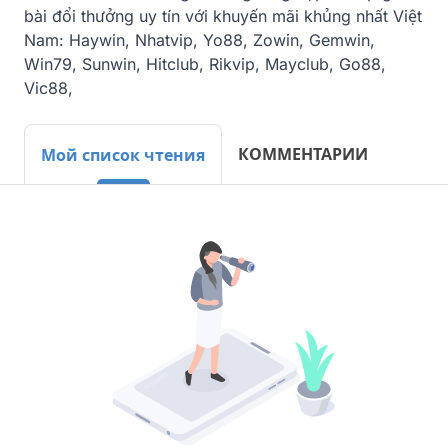
bài đổi thưởng uy tín với khuyến mãi khủng nhất Việt 
Nam: Haywin, Nhatvip, Yo88, Zowin, Gemwin, 
Win79, Sunwin, Hitclub, Rikvip, Mayclub, Go88, 
Vic88,
КОММЕНТАРИИ
Мой список чтения