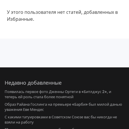
У этого пользователя нет статей, добавленных в
Избранные.
Недавно добавленные
Появилась первое фото Дженны Ортеги в «Битлджус 2», и
теперь ей роль стала более понятной
Образ Райана Гослинга на премьере «Барби» был милой данью
уважения Еве Мендес
С какими татуировками в Советском Союзе вас бы никогда не
взяли на работу