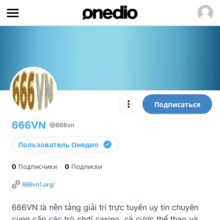
Подписаться
666VN
@666vn
Пользователь Онедио
0
Подписчики
0
Подписки
666vn1.org/
666VN là nền tảng giải trí trực tuyến uy tín chuyên 
cung cấp các trò chơi casino, cá cược thể thao và 