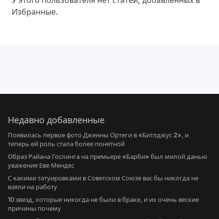
У этого пользователя нет статей, добавленных в
Избранные.
Недавно добавленные
Появилась первое фото Дженны Ортеги в «Битлджус 2», и
теперь ей роль стала более понятной
Образ Райана Гослинга на премьере «Барби» был милой данью
уважения Еве Мендес
С какими татуировками в Советском Союзе вас бы никогда не
взяли на работу
10 звезд, которые никогда не были в браке, и их очень веские
причины почему