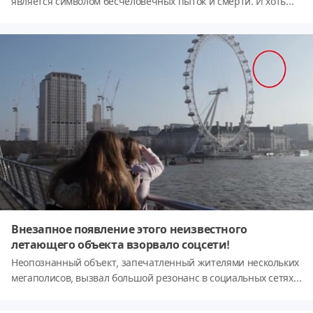
является символом бесчеловечных пыток и смерти. И хоть
позже многие немецкие историки пытались доказать, что все
события, происходившие в лагерях, были преувеличены и
сфабрикованы, следующие фото, сделанные в одном из таких
мест, заставляют кровь стыть в жилах, а волосы шевелиться
от ужаса.Автор фотографий российский путешественник и
блогер - Сергей Анашкевич. Больше о путешествии на
фабрику смерти, а именно так он назвал это место, можете
почитать в его блоге.
Внезапное появление этого неизвестного
летающего объекта взорвало соцсети!
Неопознанный объект, запечатленный жителями нескольких
мегаполисов, вызвал большой резонанс в социальных сетях.
Только один вопрос возникает от увиденного: 'Неужели они
наконец-то посетили нас?'На видео видно, как странный