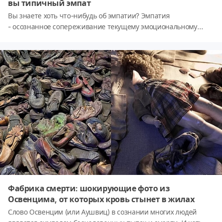
вы типичный эмпат
Вы знаете хоть что-нибудь об эмпатии? Эмпатия
- осознанное сопереживание текущему эмоциональному
состоянию другого человека без потери ощущения внешнего
происхождения этого переживания. Соответственно эмпатом
можно назвать человека с развитой способностью к
сопереживанию. Быть эмпатом означает ощущать энергию
других людей, иметь врождённую способность интуитивно
чувствовать и воспринимать их. Как думаете, относитесь ли
вы к таким людям? А это легко проверить! Ниже
представлены черты, которые характерны эмпатам. Если вы
узнаете себя больше, чем в трёх пунктах, то и вас можно
назвать таковым.
Фабрика смерти: шокирующие фото из
Освенцима, от которых кровь стынет в жилах
Слово Освенцим (или Аушвиц) в сознании многих людей