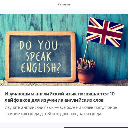
объект летит со скоростью света, взрывается, а потом
Реклама
исчезает из поля зрения.
Изучающим английский язык посвящается: 10
лайфхаков для изучения английских слов
Изучать английский язык — всё более и более популярное
занятие как среди детей и подростков, так и среди
представителей старшего поколения. Кто-то занимается с
репетиторами, кто-то посещает языковые школы, а кто-то