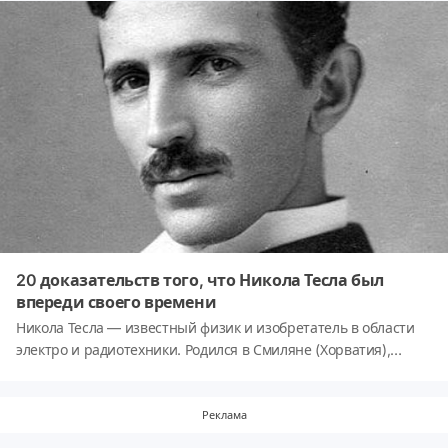
20 доказательств того, что Никола Тесла был
впереди своего времени
Никола Тесла — известный физик и изобретатель в области
электро и радиотехники. Родился в Смиляне (Хорватия),
благодаря своей феноменальной памяти он выучил 6 языков.
Он провел 4 года в высшем техническом училище в Граце
(Австрия), изучая физику и математику.
Реклама