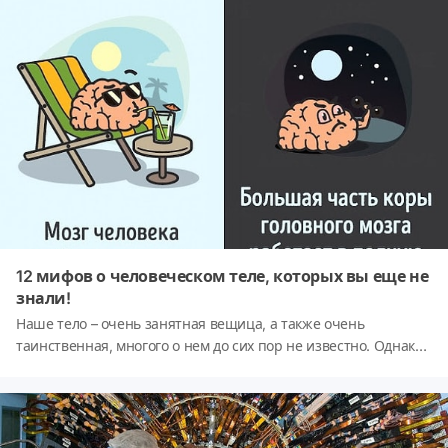
изучает язык самостоятельно (что, кстати, самое сложное).
Рано или поздно все мы сталкиваемся с проблемой
запоминания слов, так как они, накапливаясь в памяти,
создают всё более объёмный словарный запас. Так как же
сделать так, чтобы слова закреплялись в голове надолго? Мы
расскажем! Берите ручку, лист бумаги и конспектируйте
наши лайфхаки.
12 мифов о человеческом теле, которых вы еще не
знали!
Наше тело – очень занятная вещица, а также очень
таинственная, многого о нем до сих пор не известно. Однако
и те, что известны порой вовсе не верны, порой настолько,
что могу еще и навредить вам. Так что давайте разрушим
некоторые мифы и выведем вас из заблуждения!