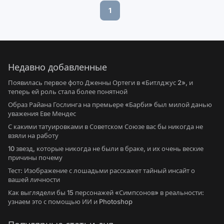
1
Недавно добавленные
Появилась первое фото Дженны Ортеги в «Битлджус 2», и
теперь ей роль стала более понятной
Образ Райана Гослинга на премьере «Барби» был милой данью
уважения Еве Мендес
С какими татуировками в Советском Союзе вас бы никогда не
взяли на работу
10 звезд, которые никогда не были в браке, и их очень веские
причины почему
Тест: Изображение с лошадьми расскажет тайный инсайт о
вашей личности
Как выглядели бы 15 персонажей «Симпсонов» в реальности:
узнаем это с помощью ИИ и Photoshop