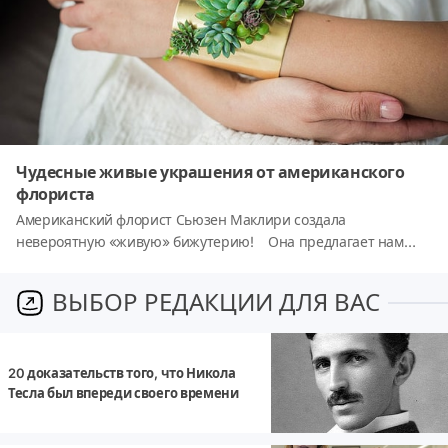
Чудесные живые украшения от американского
флориста
Американский флорист Сьюзен Маклири создала
невероятную «живую» бижутерию! Она предлагает нам
украшения из живых растений. Все растения для
необыкновенной бижутерии отобраны вручную. С того
ВЫБОР РЕДАКЦИИ ДЛЯ ВАС
момента, как их собрали в украшения, растения могут расти
где-то 2-4 недели. А затем их можно отделить и посадить в
землю. Таким образом, вы можете не только наслаждаться
20 доказательств того, что Никола
прекрасной бижутерией в особенные моменты вашей жизни,
Тесла был впереди своего времени
но и увековечить в памяти событие, посадив цветы с вашего
украшения в горшочек. Замечательная идея для невест! 👰
Сьюзен говорит, что она стала флористом совершенно