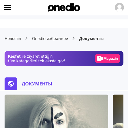
Video
Новости
Onedio избранное
Документы
Test
Gündem
Keşfet
ile ziyaret ettiğin
Magazin
tüm kategorileri tek akışta gör!
Video
Test
ДОКУМЕНТЫ