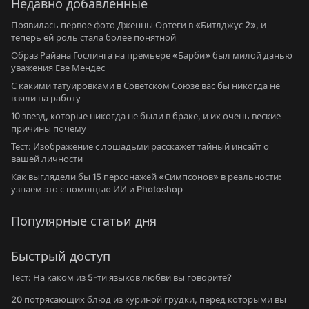
Недавно добавленные
Появилась первое фото Дженны Ортеги в «Битлджус 2», и
теперь ей роль стала более понятной
Образ Райана Гослинга на премьере «Барби» был милой данью
уважения Еве Мендес
С какими татуировками в Советском Союзе вас бы никогда не
взяли на работу
10 звезд, которые никогда не были в браке, и их очень веские
причины почему
Тест: Изображение с лошадьми расскажет тайный инсайт о
вашей личности
Как выглядели бы 15 персонажей «Симпсонов» в реальности:
узнаем это с помощью ИИ и Photoshop
Популярные статьи дня
Быстрый доступ
Тест: На каком из 5-ти языков любви вы говорите?
20 потрясающих блюд из куриной грудки, перед которыми вы