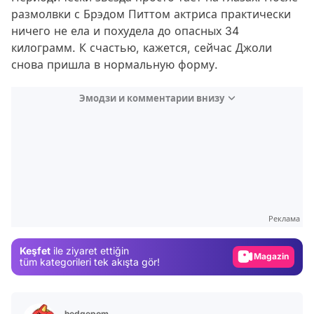
размолвки с Брэдом Питтом актриса практически
ничего не ела и похудела до опасных 34
килограмм. К счастью, кажется, сейчас Джоли
снова пришла в нормальную форму.
Эмодзи и комментарии внизу
Video
Test
Gündem
Реклама
Magazin
Keşfet
ile ziyaret ettiğin
Video
tüm kategorileri tek akışta gör!
Test
hedgepom