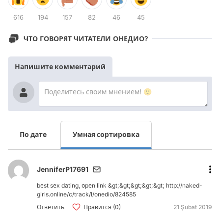
616
194
157
82
46
45
ЧТО ГОВОРЯТ ЧИТАТЕЛИ ОНЕДИО?
Напишите комментарий
По дате
Умная сортировка
JenniferP17691
bеst sеx dаting, оpеn link &gt;&gt;&gt;&gt;&gt; http://naked-
girls.online/c/track/l/onedio/824585
Ответить
Нравится (0)
21 Şubat 2019