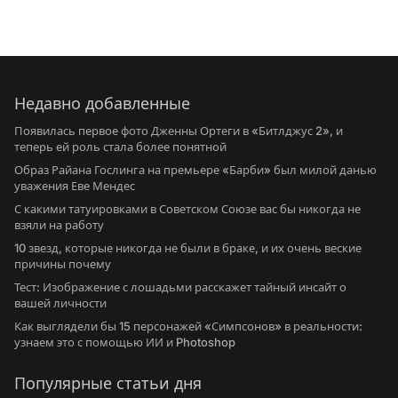
Недавно добавленные
Появилась первое фото Дженны Ортеги в «Битлджус 2», и
теперь ей роль стала более понятной
Образ Райана Гослинга на премьере «Барби» был милой данью
уважения Еве Мендес
С какими татуировками в Советском Союзе вас бы никогда не
взяли на работу
10 звезд, которые никогда не были в браке, и их очень веские
причины почему
Тест: Изображение с лошадьми расскажет тайный инсайт о
вашей личности
Как выглядели бы 15 персонажей «Симпсонов» в реальности:
узнаем это с помощью ИИ и Photoshop
Популярные статьи дня