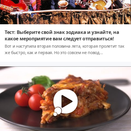
Тест: Выберите свой знак зодиака и узнайте, на
какое мероприятие вам следует отправиться!
Вот и наступила вторая половина лета, которая пролетит так
же быстро, как и первая. Но это совсем не повод
расстраиваться, ведь осень всегда щедра на события и
мероприятия. (Чего только стоит долгожданное открытие
театрального сезона!) Правда к походу на эти мероприятия
надо готовиться заранее, ведь билеты на них имеют свойство
раскупаться со скоростью света. Куда же направить свои
стопы этой осенью? Современный мир предоставляет нам
море возможностей, в которых можно захлебнуться и совсем
растеряться. Не волнуйтесь, мы поможем вам сделать этот
трудный выбор 😉