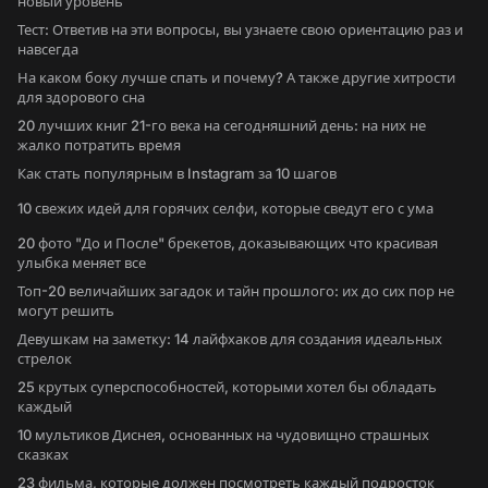
новый уровень
Тест: Ответив на эти вопросы, вы узнаете свою ориентацию раз и
навсегда
На каком боку лучше спать и почему? А также другие хитрости
для здорового сна
20 лучших книг 21-го века на сегодняшний день: на них не
жалко потратить время
Как стать популярным в Instagram за 10 шагов
10 свежих идей для горячих селфи, которые сведут его с ума
20 фото "До и После" брекетов, доказывающих что красивая
улыбка меняет все
Топ-20 величайших загадок и тайн прошлого: их до сих пор не
могут решить
Девушкам на заметку: 14 лайфхаков для создания идеальных
стрелок
25 крутых суперспособностей, которыми хотел бы обладать
каждый
10 мультиков Диснея, основанных на чудовищно страшных
сказках
23 фильма, которые должен посмотреть каждый подросток