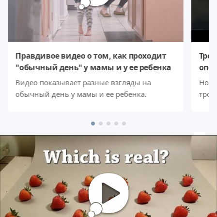
Правдивое видео о том, как проходит
Трог
"обычный день" у мамы и у ее ребенка
опер
боль
Видео показывает разные взгляды на
Норв
бли
обычный день у мамы и ее ребенка.
трог
боль