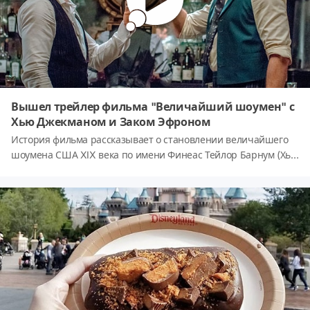
Вышел трейлер фильма "Величайший шоумен" с
Хью Джекманом и Заком Эфроном
История фильма рассказывает о становлении величайшего
шоумена США XIX века по имени Финеас Тейлор Барнум (Хью
Джекман). Не имея ни копейки в кармане, он создал свой
цирк и сделал его самым известным гастролирующим
цирком в США, прославившись далеко за пределы
Американского континента.