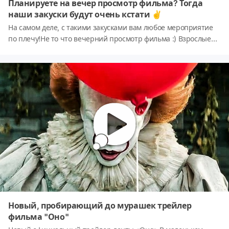
Планируете на вечер просмотр фильма? Тогда
наши закуски будут очень кстати ✌
На самом деле, с такими закусками вам любое мероприятие
по плечу!Не то что вечерний просмотр фильма :) Взрослые
останутся в восторге от сырных шпажек со специями, а детям
точно понравится макать чипсы в сырный дип-соус.
Новый, пробирающий до мурашек трейлер
фильма "Оно"