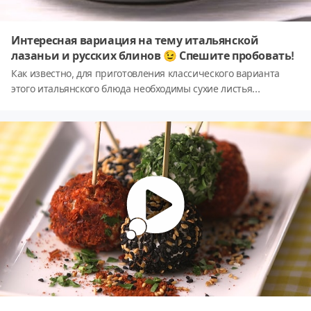
Интересная вариация на тему итальянской
лазаньи и русских блинов 😉 Спешите пробовать!
Как известно, для приготовления классического варианта
этого итальянского блюда необходимы сухие листья
лазаньи. Но мы решили внести свою лепту и попробовали
совместить русские традиции с итальянскими ;) Как мы это
сделали? С помощью блинов, конечно!