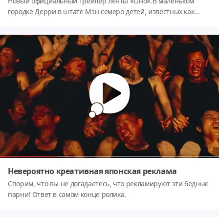
Новый официальный трейлер ленты «Оно».В маленьком
городке Дерри в штате Мэн семеро детей, известных как
«Клуб неудачников», сталкиваются с чудовищем, способным
принимать форму клоуна по имени Пеннивайз…
Невероятно креативная японская реклама
Спорим, что вы не догадаетесь, что рекламируют эти бедные
парни! Ответ в самом конце ролика.