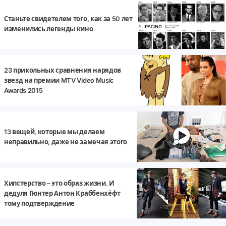
Станьте свидетелем того, как за 50 лет
изменились легенды кино
23 прикольных сравнения нарядов
звезд на премии MTV Video Music
Awards 2015
13 вещей, которые мы делаем
неправильно, даже не замечая этого
Хипстерство – это образ жизни. И
дедуля Гюнтер Антон Краббенхёфт
тому подтверждение