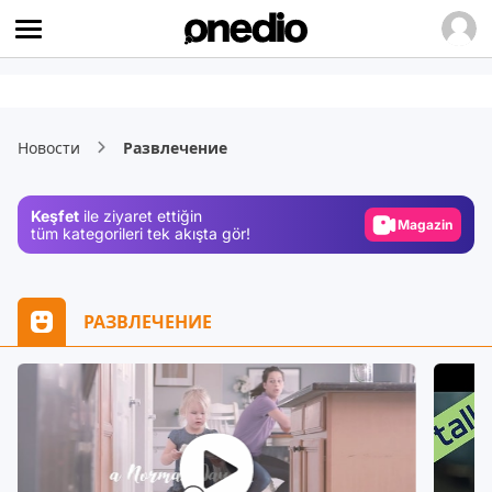
Video
Test
Новости
Развлечение
Gündem
Magazin
Keşfet
ile ziyaret ettiğin
Video
tüm kategorileri tek akışta gör!
Test
РАЗВЛЕЧЕНИЕ