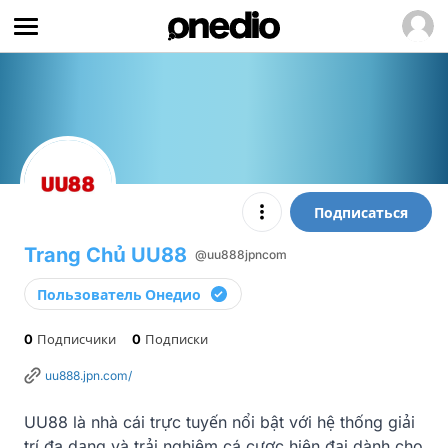
Подписаться
Trang Chủ UU88
@uu888jpncom
Пользователь Онедио
0
Подписчики
0
Подписки
uu888.jpn.com/
UU88 là nhà cái trực tuyến nổi bật với hệ thống giải 
trí đa dạng và trải nghiệm cá cược hiện đại dành cho 