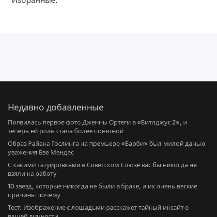
Избранные.
Недавно добавленные
Появилась первое фото Дженны Ортеги в «Битлджус 2», и
теперь ей роль стала более понятной
Образ Райана Гослинга на премьере «Барби» был милой данью
уважения Еве Мендес
С какими татуировками в Советском Союзе вас бы никогда не
взяли на работу
10 звезд, которые никогда не были в браке, и их очень веские
причины почему
Тест: Изображение с лошадьми расскажет тайный инсайт о
вашей личности