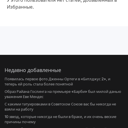
У этого пользователя нет статей, добавленных в
Избранные.
Недавно добавленные
Появилась первое фото Дженны Ортеги в «Битлджус 2», и
теперь ей роль стала более понятной
Образ Райана Гослинга на премьере «Барби» был милой данью
уважения Еве Мендес
С какими татуировками в Советском Союзе вас бы никогда не
взяли на работу
10 звезд, которые никогда не были в браке, и их очень веские
причины почему