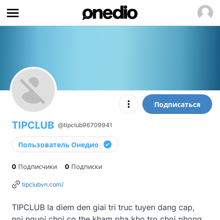
Подписаться
TIPCLUB
@tipclub96709941
Пользователь Онедио
0
Подписчики
0
Подписки
tipclubvn.com/
TIPCLUB la diem den giai tri truc tuyen dang cap, 
noi nguoi choi co the kham pha kho tro choi phong 