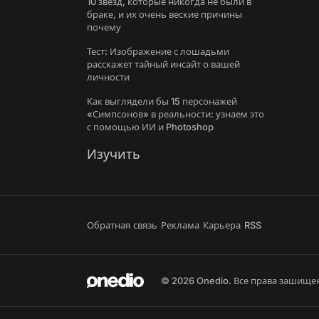
10 звезд, которые никогда не были в
браке, и их очень веские причины
почему
Тест: Изображение с лошадьми
расскажет тайный инсайт о вашей
личности
Как выглядели бы 15 персонажей
«Симпсонов» в реальности: узнаем это
с помощью ИИ и Photoshop
Изучить
Обратная связь
Реклама
Карьера
RSS
© 2026 Onedio. Все права зашище