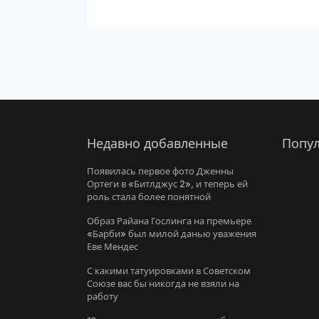
Недавно добавленные
Попул
Появилась первое фото Дженны
Ортеги в «Битлджус 2», и теперь ей
роль стала более понятной
Образ Райана Гослинга на премьере
«Барби» был милой данью уважения
Еве Мендес
С какими татуировками в Советском
Союзе вас бы никогда не взяли на
работу