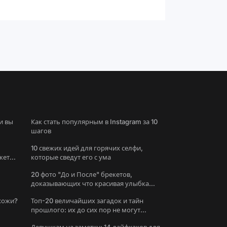
и вы
Как стать популярным в Instagram за 10
шагов
10 свежих идей для горячих селфи,
жете
которые сведут его с ума
20 фото "До и После" брекетов,
доказывающих что красивая улыбка
меняет все
охожи?
Топ-20 величайших загадок и тайн
прошлого: их до сих пор не могут
решить