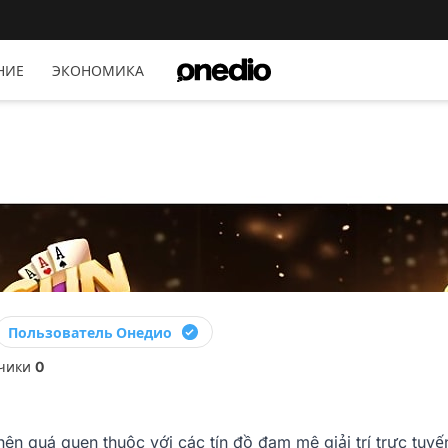
НИЕ
ЭКОНОМИКА
Пользователь Онедио
чики
0
ên quá quen thuộc với các tín đồ đam mê giải trí trực tu