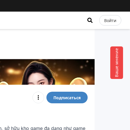
Войти
Ваше мнение
Подписаться
yến, sở hữu kho game đa dạng như game 