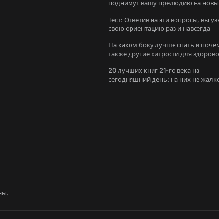
поднимут вашу прелюдию на новы
уровень
Тест: Ответив на эти вопросы, вы уз
свою ориентацию раз и навсегда
На каком боку лучше спать и поче
также другие хитрости для здоров
сна
20 лучших книг 21-го века на
сегодняшний день: на них не жалк
потратить время
ны.