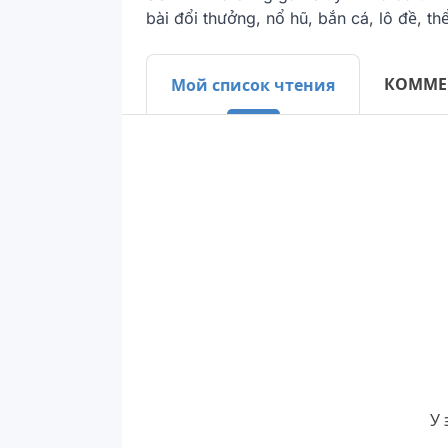
bài đổi thưởng, nổ hũ, bắn cá, lô đề, thể
КОММЕ
Мой список чтения
У 