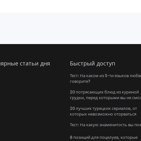
ярные статьи дня
Быстрый доступ
Тест: На каком из 5-ти языков любв
говорите?
20 потрясающих блюд из куриной
грудки, перед которыми вы не смо
устоять
20 лучших турецких сериалов, от
которых невозможно оторваться
Тест: На какую знаменитость вы п
8 позиций для поцелуев, которые