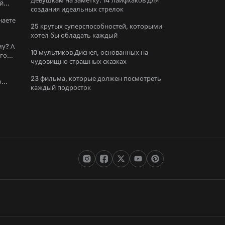
Девушкам на заметку: 14 лайфхаков для
й
создания идеальных стрелок
наете
25 крутых суперспособностей, которыми
хотел бы обладать каждый
му? А
10 мультиков Диснея, основанных на
ого
чудовищно страшных сказках
23 фильма, которые должен посмотреть
о
каждый подросток