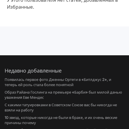
У этого пользователя нет статей, добавленных в
Избранные.
Недавно добавленные
Появилась первое фото Дженны Ортеги в «Битлджус 2», и
теперь ей роль стала более понятной
Образ Райана Гослинга на премьере «Барби» был милой данью
уважения Еве Мендес
С какими татуировками в Советском Союзе вас бы никогда не
взяли на работу
10 звезд, которые никогда не были в браке, и их очень веские
причины почему