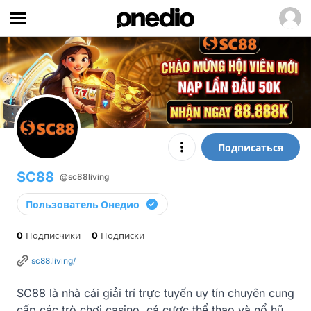
Подписаться
SC88
@sc88living
Пользователь Онедио
0
Подписчики
0
Подписки
sc88.living/
SC88 là nhà cái giải trí trực tuyến uy tín chuyên cung 
cấp các trò chơi casino, cá cược thể thao và nổ hũ 