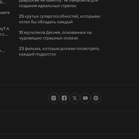
Девушкам на заметку: 14 лайфхаков для
й
создания идеальных стрелок
наете
25 крутых суперспособностей, которыми
хотел бы обладать каждый
му? А
10 мультиков Диснея, основанных на
ого
чудовищно страшных сказках
23 фильма, которые должен посмотреть
о
каждый подросток