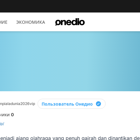
НИЕ
ЭКОНОМИКА
Пользователь Онедио
npialadunia2026vip
чики
0
ip/
 menjadi ajang olahraga yang penuh gairah dan dinantikan d