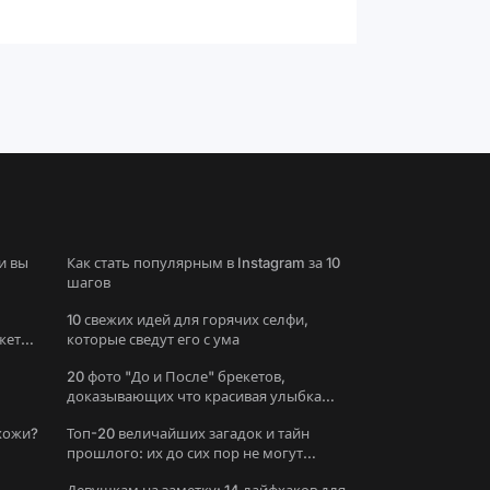
и вы
Как стать популярным в Instagram за 10
шагов
10 свежих идей для горячих селфи,
жете
которые сведут его с ума
20 фото "До и После" брекетов,
доказывающих что красивая улыбка
меняет все
охожи?
Топ-20 величайших загадок и тайн
прошлого: их до сих пор не могут
решить