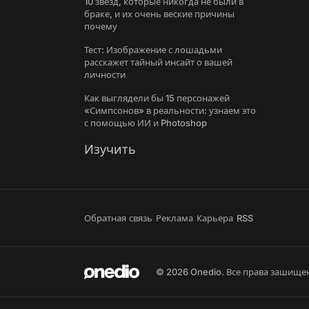
10 звезд, которые никогда не были в
браке, и их очень веские причины
почему
Тест: Изображение с лошадьми
расскажет тайный инсайт о вашей
личности
Как выглядели бы 15 персонажей
«Симпсонов» в реальности: узнаем это
с помощью ИИ и Photoshop
Изучить
Обратная связь
Реклама
Карьера
RSS
© 2026 Onedio. Все права зашище