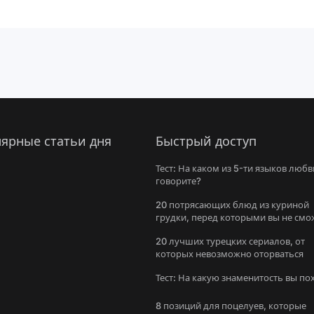
ярные статьи дня
Быстрый доступ
Тест: На каком из 5-ти языков любв
говорите?
20 потрясающих блюд из куриной
грудки, перед которыми вы не смо
устоять
20 лучших турецких сериалов, от
которых невозможно оторваться
Тест: На какую знаменитость вы п
8 позиций для поцелуев, которые