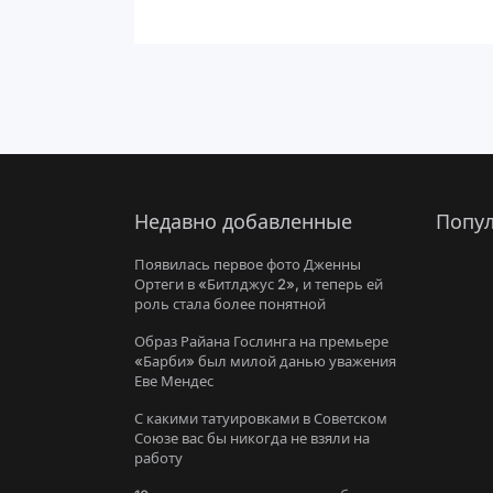
Недавно добавленные
Попул
Появилась первое фото Дженны
Ортеги в «Битлджус 2», и теперь ей
роль стала более понятной
Образ Райана Гослинга на премьере
«Барби» был милой данью уважения
Еве Мендес
С какими татуировками в Советском
Союзе вас бы никогда не взяли на
работу