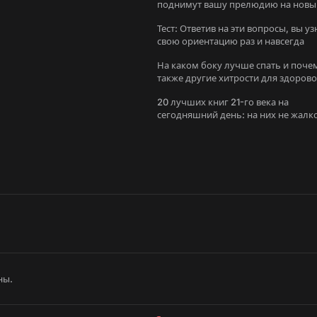
поднимут вашу прелюдию на новы
уровень
Тест: Ответив на эти вопросы, вы уз
свою ориентацию раз и навсегда
На каком боку лучше спать и поче
также другие хитрости для здоров
сна
20 лучших книг 21-го века на
сегодняшний день: на них не жалк
потратить время
ны.