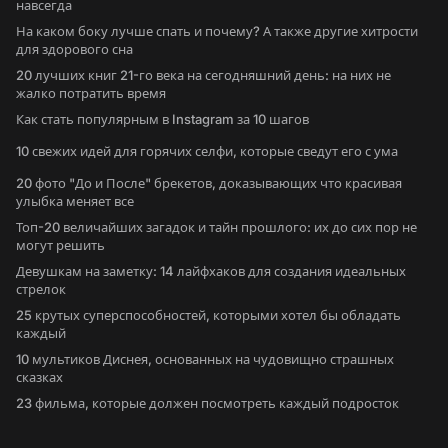
навсегда
На каком боку лучше спать и почему? А также другие хитрости
для здорового сна
20 лучших книг 21-го века на сегодняшний день: на них не
жалко потратить время
Как стать популярным в Instagram за 10 шагов
10 свежих идей для горячих селфи, которые сведут его с ума
20 фото "До и После" брекетов, доказывающих что красивая
улыбка меняет все
Топ-20 величайших загадок и тайн прошлого: их до сих пор не
могут решить
Девушкам на заметку: 14 лайфхаков для создания идеальных
стрелок
25 крутых суперспособностей, которыми хотел бы обладать
каждый
10 мультиков Диснея, основанных на чудовищно страшных
сказках
23 фильма, которые должен посмотреть каждый подросток