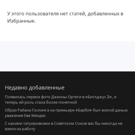
У этого пользователя нет статей, добавленных в
Избранные.
Недавно добавленные
Появилась первое фото Дженны Ортеги в «Битлджус 2», и
теперь ей роль стала более понятной
Образ Райана Гослинга на премьере «Барби» был милой данью
уважения Еве Мендес
С какими татуировками в Советском Союзе вас бы никогда не
взяли на работу