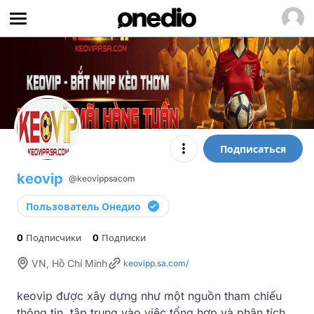
Подписаться
keovip
@keovippsacom
Пользователь Онедио
0
Подписчики
0
Подписки
VN, Hồ Chí Minh
keovipp.sa.com/
keovip được xây dựng như một nguồn tham chiếu 
thông tin, tập trung vào việc tổng hợp và phân tích 