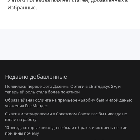
У этого пользователя нет статей, добавленных в
Избранные.
Недавно добавленные
Появилась первое фото Дженны Ортеги в «Битлджус 2», и
теперь ей роль стала более понятной
Образ Райана Гослинга на премьере «Барби» был милой данью
уважения Еве Мендес
С какими татуировками в Советском Союзе вас бы никогда не
взяли на работу
10 звезд, которые никогда не были в браке, и их очень веские
причины почему