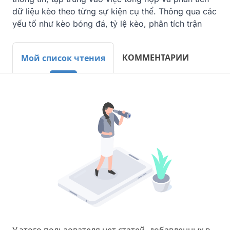
dữ liệu kèo theo từng sự kiện cụ thể. Thông qua các 
yếu tố như kèo bóng đá, tỷ lệ kèo, phân tích trận
КОММЕНТАРИИ
Мой список чтения