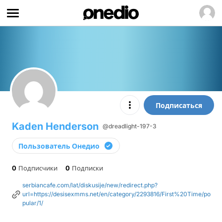
Подписаться
Kaden Henderson
@dreadlight-197-3
Пользователь Онедио
0
Подписчики
0
Подписки
serbiancafe.com/lat/diskusije/new/redirect.php?
url=https://desisexmms.net/en/category/2293816/First%20Time/po
pular/1/