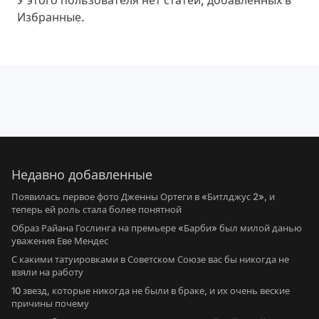
У этого пользователя нет статей, добавленных в
Избранные.
Недавно добавленные
Появилась первое фото Дженны Ортеги в «Битлджус 2», и
теперь ей роль стала более понятной
Образ Райана Гослинга на премьере «Барби» был милой данью
уважения Еве Мендес
С какими татуировками в Советском Союзе вас бы никогда не
взяли на работу
10 звезд, которые никогда не были в браке, и их очень веские
причины почему