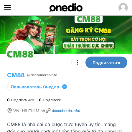
Подписаться
CM88
@decoubertininfo
Пользователь Онедио
0
Подписчики
0
Подписки
VN, Hồ Chí Minh
decoubertin.info/
CM88 là nhà cái cá cược trực tuyến uy tín, mang 
đến cho người chơi một nền tảng giải trí đa dạng và 