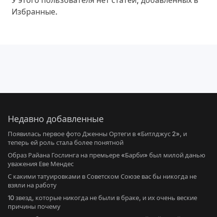
У этого пользователя нет статей, добавленных в
Избранные.
Недавно добавленные
Появилась первое фото Дженны Ортеги в «Битлджус 2», и
теперь ей роль стала более понятной
Образ Райана Гослинга на премьере «Барби» был милой данью
уважения Еве Мендес
С какими татуировками в Советском Союзе вас бы никогда не
взяли на работу
10 звезд, которые никогда не были в браке, и их очень веские
причины почему