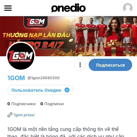
Подписаться
1GOM
@1gom24690300
Пользователь Онедио
0
Подписчики
0
Подписки
1gom.press/
1GOM là một nền tảng cung cấp thông tin về thể 
thao, đặc biệt là bóng đá, với các dịch vụ như cập 