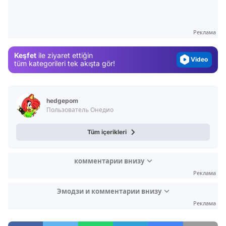
Gündem
Magazin
Реклама
Video
Keşfet
ile ziyaret ettiğin
Test
tüm kategorileri tek akışta gör!
hedgepom
Пользователь Онедио
Tüm içerikleri
комментарии внизу
Реклама
Эмодзи и комментарии внизу
Реклама