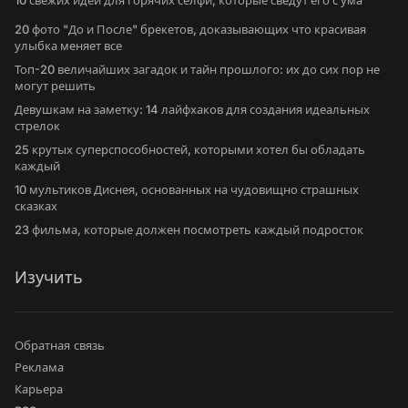
10 свежих идей для горячих селфи, которые сведут его с ума
20 фото "До и После" брекетов, доказывающих что красивая
улыбка меняет все
Топ-20 величайших загадок и тайн прошлого: их до сих пор не
могут решить
Девушкам на заметку: 14 лайфхаков для создания идеальных
стрелок
25 крутых суперспособностей, которыми хотел бы обладать
каждый
10 мультиков Диснея, основанных на чудовищно страшных
сказках
23 фильма, которые должен посмотреть каждый подросток
Изучить
Обратная связь
Реклама
Карьера