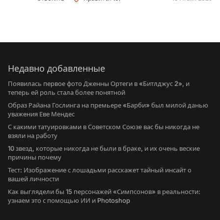
Недавно добавленные
Появилась первое фото Дженны Ортеги в «Битлджус 2», и
теперь ей роль стала более понятной
Образ Райана Гослинга на премьере «Барби» был милой данью
уважения Еве Мендес
С какими татуировками в Советском Союзе вас бы никогда не
взяли на работу
10 звезд, которые никогда не были в браке, и их очень веские
причины почему
Тест: Изображение с лошадьми расскажет тайный инсайт о
вашей личности
Как выглядели бы 15 персонажей «Симпсонов» в реальности:
узнаем это с помощью ИИ и Photoshop