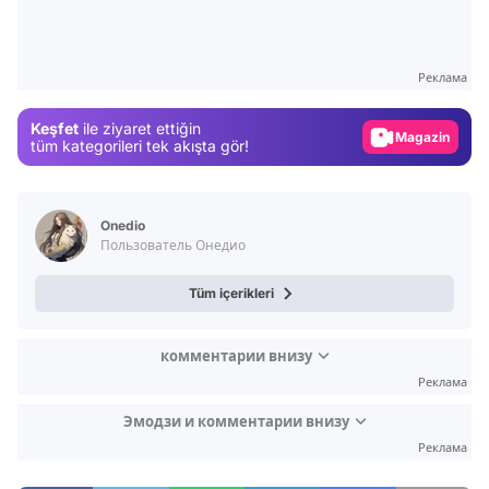
Video
Test
Реклама
Gündem
Keşfet
ile ziyaret ettiğin
Magazin
tüm kategorileri tek akışta gör!
Video
Test
Onedio
Пользователь Онедио
Tüm içerikleri
комментарии внизу
Реклама
Эмодзи и комментарии внизу
Реклама