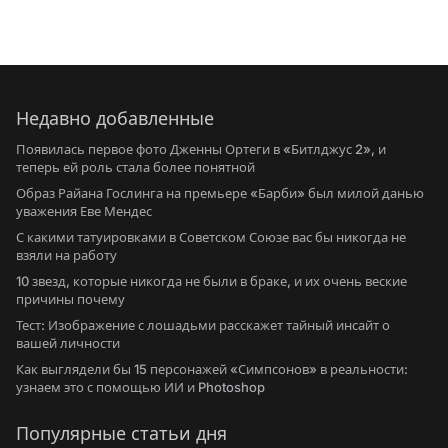
Недавно добавленные
Появилась первое фото Дженны Ортеги в «Битлджус 2», и
теперь ей роль стала более понятной
Образ Райана Гослинга на премьере «Барби» был милой данью
уважения Еве Мендес
С какими татуировками в Советском Союзе вас бы никогда не
взяли на работу
10 звезд, которые никогда не были в браке, и их очень веские
причины почему
Тест: Изображение с лошадьми расскажет тайный инсайт о
вашей личности
Как выглядели бы 15 персонажей «Симпсонов» в реальности:
узнаем это с помощью ИИ и Photoshop
Популярные статьи дня