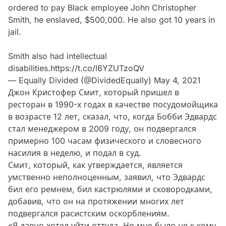
ordered to pay Black employee John Christopher
Smith, he enslaved, $500,000. He also got 10 years in
jail.
Smith also had intellectual
disabilities.
https://t.co/l6YZUTzoQV
— Equally Divided (@DividedEqually)
May 4, 2021
Джон Кристофер Смит, который пришел в
ресторан в 1990-х годах в качестве посудомойщика
в возрасте 12 лет, сказал, что, когда Бобби Эдвардс
стал менеджером в 2009 году, он подвергался
примерно 100 часам физического и словесного
насилия в неделю, и подал в суд.
Смит, который, как утверждается, является
умственно неполноценным, заявил, что Эдвардс
бил его ремнем, бил кастрюлями и сковородками,
добавив, что он на протяжении многих лет
подвергался расистским оскорблениям.
«Я давно хотел уйти оттуда. Но мне было не к кому