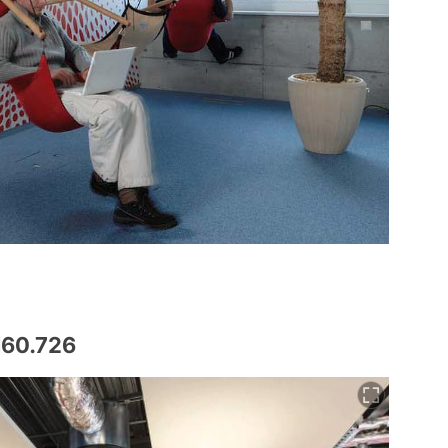
160.726