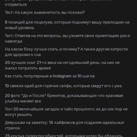
оторваться
Тест: На какую знаменитость вы похожи?
8 позиций для поцелуев, которые поднимут вашу прелюдию на
новый уровень
Тест: Ответив на эти вопросы, вы узнаете свою ориентацию раз и
навсегда
На каком боку лучше спать и почему? А также другие хитрости
для здорового сна
20 лучших книг 21-го века на сегодняшний день: на них не
жалко потратить время
Как стать популярным в Instagram за 10 шагов
10 свежих идей для горячих селфи, которые сведут его с ума
20 фото "До и После" брекетов, доказывающих что красивая
улыбка меняет все
Топ-20 величайших загадок и тайн прошлого: их до сих пор не
могут решить
Девушкам на заметку: 14 лайфхаков для создания идеальных
стрелок
25 крутых суперспособностей, которыми хотел бы обладать