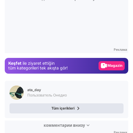
Video
Test
Gündem
Реклама
Magazin
Keşfet
ile ziyaret ettiğin
Video
tüm kategorileri tek akışta gör!
Test
ata_day
Пользователь Онедио
Tüm içerikleri
комментарии внизу
Реклама