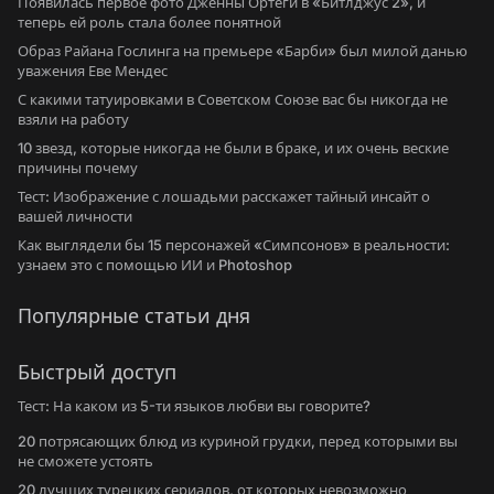
Появилась первое фото Дженны Ортеги в «Битлджус 2», и
теперь ей роль стала более понятной
Образ Райана Гослинга на премьере «Барби» был милой данью
уважения Еве Мендес
С какими татуировками в Советском Союзе вас бы никогда не
взяли на работу
10 звезд, которые никогда не были в браке, и их очень веские
причины почему
Тест: Изображение с лошадьми расскажет тайный инсайт о
вашей личности
Как выглядели бы 15 персонажей «Симпсонов» в реальности:
узнаем это с помощью ИИ и Photoshop
Популярные статьи дня
Быстрый доступ
Тест: На каком из 5-ти языков любви вы говорите?
20 потрясающих блюд из куриной грудки, перед которыми вы
не сможете устоять
20 лучших турецких сериалов, от которых невозможно