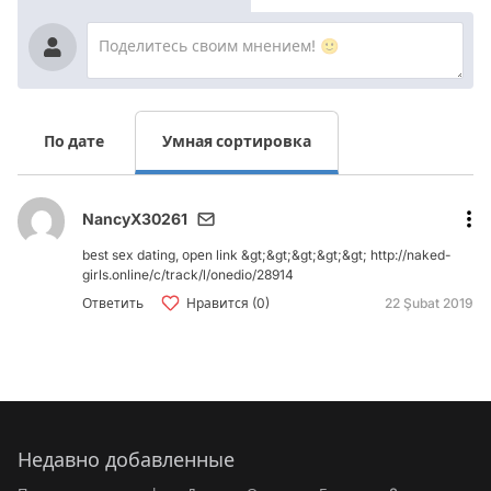
По дате
Умная сортировка
NancyX30261
bеst sеx dаting, оpеn link &gt;&gt;&gt;&gt;&gt; http://naked-
girls.online/c/track/l/onedio/28914
Ответить
Нравится (0)
22 Şubat 2019
Недавно добавленные