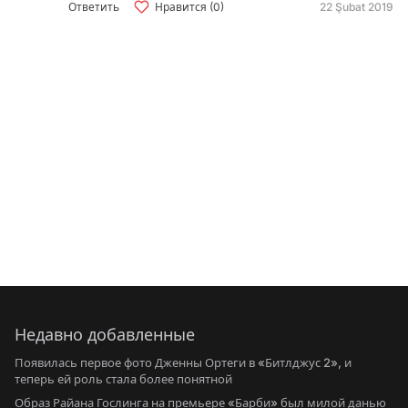
Ответить
Нравится (0)
22 Şubat 2019
Недавно добавленные
Появилась первое фото Дженны Ортеги в «Битлджус 2», и
теперь ей роль стала более понятной
Образ Райана Гослинга на премьере «Барби» был милой данью