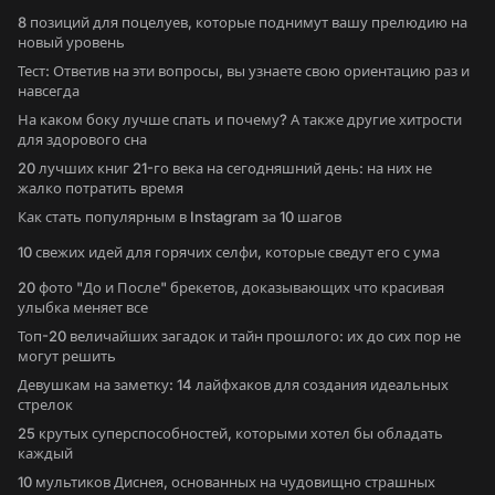
8 позиций для поцелуев, которые поднимут вашу прелюдию на
новый уровень
Тест: Ответив на эти вопросы, вы узнаете свою ориентацию раз и
навсегда
На каком боку лучше спать и почему? А также другие хитрости
для здорового сна
20 лучших книг 21-го века на сегодняшний день: на них не
жалко потратить время
Как стать популярным в Instagram за 10 шагов
10 свежих идей для горячих селфи, которые сведут его с ума
20 фото "До и После" брекетов, доказывающих что красивая
улыбка меняет все
Топ-20 величайших загадок и тайн прошлого: их до сих пор не
могут решить
Девушкам на заметку: 14 лайфхаков для создания идеальных
стрелок
25 крутых суперспособностей, которыми хотел бы обладать
каждый
10 мультиков Диснея, основанных на чудовищно страшных