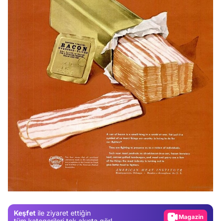
Video
Test
Gündem
Magazin
Keşfet
ile ziyaret ettiğin
Video
tüm kategorileri tek akışta gör!