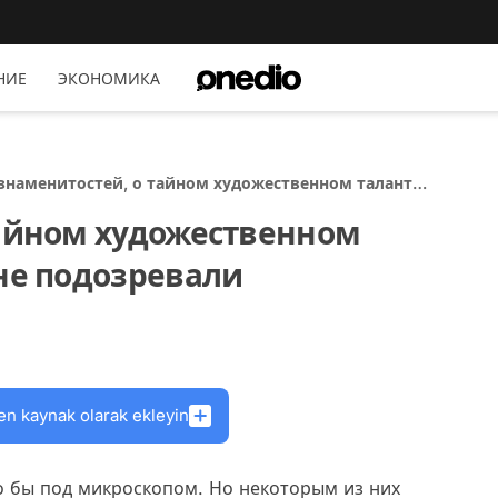
НИЕ
ЭКОНОМИКА
 знаменитостей, о тайном художественном таланте
торых вы и не подозревали
тайном художественном
 не подозревали
en kaynak olarak ekleyin
о бы под микроскопом. Но некоторым из них