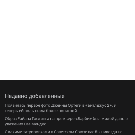
Недавно добавленные
Появилась первое фото Дженны Ортеги в «Битлджус 2», и
теперь ей роль стала более понятной
Образ Райана Гослинга на премьере «Барби» был милой данью
уважения Еве Мендес
С какими татуировками в Советском Союзе вас бы никогда не