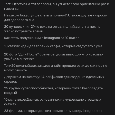
Тест: Ответив на эти вопросы, вы узнаете свою ориентацию раз и
навсегда
На каком боку лучше спать и почему? А также другие хитрости
для здорового сна
20 лучших книг 21-го века на сегодняшний день: на них не
жалко потратить время
Как стать популярным в Instagram за 10 шагов
10 свежих идей для горячих селфи, которые сведут его с ума
20 фото "До и После" брекетов, доказывающих что красивая
улыбка меняет все
Топ-20 величайших загадок и тайн прошлого: их до сих пор не
могут решить
Девушкам на заметку: 14 лайфхаков для создания идеальных
стрелок
25 крутых суперспособностей, которыми хотел бы обладать
каждый
10 мультиков Диснея, основанных на чудовищно страшных
сказках
23 фильма, которые должен посмотреть каждый подросток