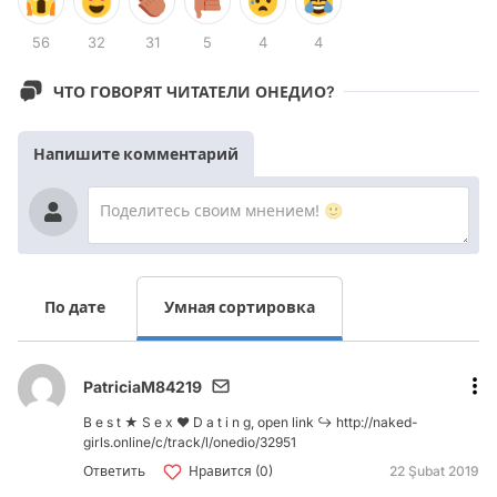
56
32
31
5
4
4
ЧТО ГОВОРЯТ ЧИТАТЕЛИ ОНЕДИО?
Напишите комментарий
По дате
Умная сортировка
PatriciaM84219
B e s t ★ S e x ❤️ D a t i n g, open link ↪ http://naked-
girls.online/c/track/l/onedio/32951
Ответить
Нравится (0)
22 Şubat 2019