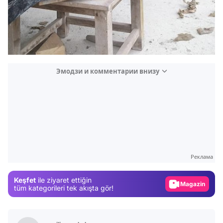
Эмодзи и комментарии внизу
Video
Test
Реклама
Gündem
Keşfet
ile ziyaret ettiğin
Magazin
tüm kategorileri tek akışta gör!
Video
Test