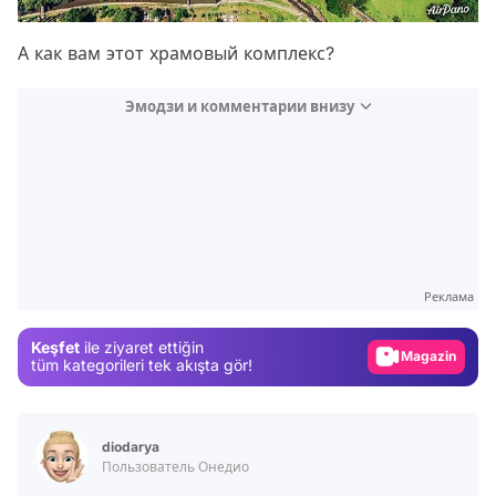
А как вам этот храмовый комплекс?
Эмодзи и комментарии внизу
Video
Test
Gündem
Реклама
Magazin
Keşfet
ile ziyaret ettiğin
Video
tüm kategorileri tek akışta gör!
Test
diodarya
Пользователь Онедио