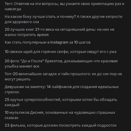
Тест: Ответив на эти вопросы, вы узнаете свою ориентацию раз и
навсегда
На каком боку лучше спать и почему? А также другие хитрости
для здорового сна
20 лучших книг 21-го века на сегодняшний день: на них не
жалко потратить время
Как стать популярным в Instagram за 10 шагов
10 свежих идей для горячих селфи, которые сведут его с ума
20 фото "До и После" брекетов, доказывающих что красивая
улыбка меняет все
Топ-20 величайших загадок и тайн прошлого: их до сих пор не
могут решить
Девушкам на заметку: 14 лайфхаков для создания идеальных
стрелок
25 крутых суперспособностей, которыми хотел бы обладать
каждый
10 мультиков Диснея, основанных на чудовищно страшных
сказках
23 фильма, которые должен посмотреть каждый подросток