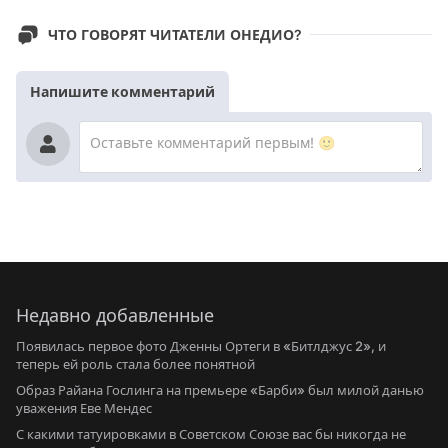
ЧТО ГОВОРЯТ ЧИТАТЕЛИ ОНЕДИО?
Напишите комментарий
Недавно добавленные
Появилась первое фото Дженны Ортеги в «Битлджус 2», и
теперь ей роль стала более понятной
Образ Райана Гослинга на премьере «Барби» был милой данью
уважения Еве Мендес
С какими татуировками в Советском Союзе вас бы никогда не