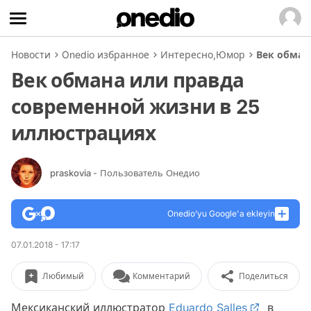
Новости
Onedio избранное
Интересно
,
Юмор
Век обман
Век обмана или правда
современной жизни в 25
иллюстрациях
praskovia
- Пользователь Онедио
Onedio’yu Google'a ekleyin
07.01.2018 - 17:17
Любимый
Комментарий
Поделиться
Мексиканский иллюстратор
Eduardo Salles
в