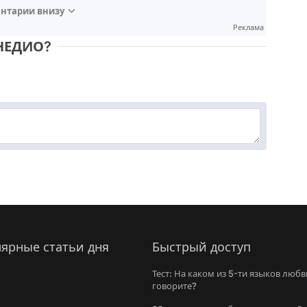
нтарии внизу
Реклама
НЕДИО?
ярные статьи дня
Быстрый доступ
Тест: На каком из 5-ти языков любв
говорите?