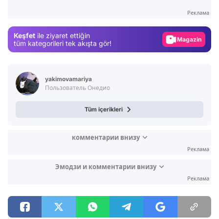
Test
Реклама
Gündem
Keşfet
ile ziyaret ettiğin
Magazin
tüm kategorileri tek akışta gör!
Video
Test
yakimovamariya
Пользователь Онедио
Tüm içerikleri
комментарии внизу
Реклама
Эмодзи и комментарии внизу
Реклама