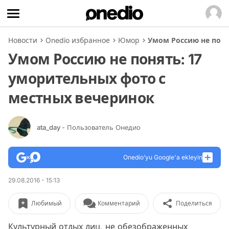
Новости
Onedio избранное
Юмор
Умом Россию не поня
Умом Россию не понять: 17
уморительных фото с
местных вечеринок
ata_day
- Пользователь Онедио
Onedio’yu Google'a ekleyin
29.08.2016 - 15:13
Любимый
Комментарий
Поделиться
Культурный отдых лиц, не обезображенных