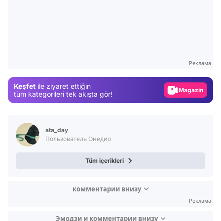
Video
Test
Gündem
Реклама
Magazin
Keşfet
ile ziyaret ettiğin
Video
tüm kategorileri tek akışta gör!
Test
ata_day
Пользователь Онедио
Tüm içerikleri
комментарии внизу
Реклама
Эмодзи и комментарии внизу