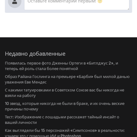
Недавно добавленные
Появилась первое фото Дженны Ортеги в «Битлджус 2», и
теперь ей роль стала более понятной
Образ Райана Гослинга на премьере «Барби» был милой данью
уважения Еве Мендес
С какими татуировками в Советском Союзе вас бы никогда не
взяли на работу
10 звезд, которые никогда не были в браке, и их очень веские
причины почему
Тест: Изображение с лошадьми расскажет тайный инсайт о
вашей личности
Как выглядели бы 15 персонажей «Симпсонов» в реальности:
узнаем это с помощью ИИ и Photoshop